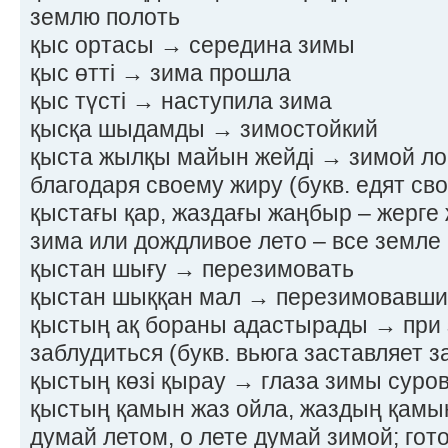
землю полоть
қыс ортасы → середина зимы
қыс өтті → зима прошла
қыс түсті → наступила зима
қысқа шыдамды → зимостойкий
қыста жылқы майын жейді → зимой л
благодаря своему жиру (букв. едят св
қыстағы қар, жаздағы жаңбыр – жерге
зима или дождливое лето – все земле 
қыстан шығу → перезимовать
қыстан шыққан мал → перезимовавши
қыстың ақ бораны адастырады → при 
заблудиться (букв. вьюга заставляет з
қыстың көзі қырау → глаза зимы суро
қыстың қамын жаз ойла, жаздың қамы
думай летом, о лете думай зимой; гото