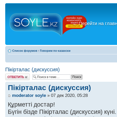
←
Перейти на глав
Список форумов
‹
Говорим по-казахски
Пікірталас (дискуссия)
Ответить
Пікірталас (дискуссия)
moderator soyle
» 07 дек 2020, 05:28
Құрметті достар!
Бүгін бізде Пікірталас (дискуссия) күні.