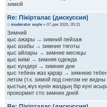
зимой
Re: Пікірталас (дискуссия)
moderator soyle
» 07 дек 2020, 05:31
Зимний
қыс ажары → зимний пейзаж
қыс азабы → зимние тяготы
қыс айлары → зимние месяцы
қыс киімі → зимняя одежда
қыс күндері → зимние дни
қыс тебінін жаз қарар → зимнюю тебе
летом (т.к. зимой под снегом не видн
қыстың жүз күнін жаздың бір күні асы
прокормит сто зимних дней
Re: Пікірталас (дискуссия)