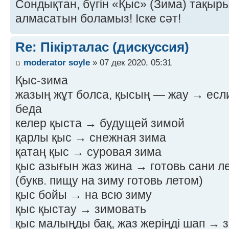
Сондықтан, бүгін «Қыс» (Зима) тақырыб
алмасатын боламыз! Іске сәт!
Re: Пікірталас (дискуссия)
moderator soyle
» 07 дек 2020, 05:31
Қыс-зима
жазың жұт болса, қысың — жау → если
беда
келер қыста → будущей зимой
қарлы қыс → снежная зима
қатаң қыс → суровая зима
қыс азығын жаз жина → готовь сани ле
(букв. пищу на зиму готовь летом)
қыс бойы → на всю зиму
қыс қыстау → зимовать
қыс малыңды бақ, жаз жеріңді шап → з