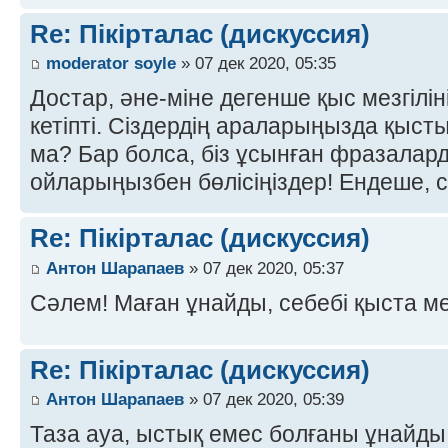
Re: Пікірталас (дискуссия)
moderator soyle
» 07 дек 2020, 05:35
Достар, әне-міне дегенше қыс мезгілін
кетіпті. Сіздердің араларыңызда қыст
ма? Бар болса, біз ұсынған фразалар
ойларыңызбен бөлісіңіздер! Ендеше, с
Re: Пікірталас (дискуссия)
Антон Шарапаев
» 07 дек 2020, 05:37
Сәлем! Маған ұнайды, себебі қыста м
Re: Пікірталас (дискуссия)
Антон Шарапаев
» 07 дек 2020, 05:39
Таза ауа, ыстық емес болғаны ұнайды,