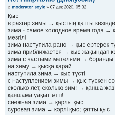
moderator soyle
» 07 дек 2020, 05:32
Қыс
в разгар зимы → қыстың қатты кезінд
зима - самое холодное время года → 
мезгілі
зима наступила рано → қыс ертерек тү
зима приближается → қыс жақындап к
зима с частыми метелями → боранды
на зиму → қысқа қарай
наступила зима → қыс түсті
с наступлением зимы → қыс түскен с
сколько лет, сколько зим! → қанша жаз,
қаншама уақыт өтті!
снежная зима → қарлы қыс
суровая зима → кәрлі қыс; қатты қыс