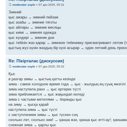
moderator soyle
» 07 дек 2020, 05:31
Зимний
қыс ажары → зимний пейзаж
қыс азабы → зимние тяготы
қыс айлары → зимние месяцы
қыс киімі → зимняя одежда
қыс күндері → зимние дни
қыс тебінін жаз қарар → зимнюю тебеневку присматривают летом (т
қыстың жүз күнін жаздың бір күні асырар → один летний день прок
Re: Пікірталас (дискуссия)
moderator soyle
» 07 дек 2020, 05:32
Қыс
в разгар зимы → қыстың қатты кезінде
зима - самое холодное время года → қыс - жылдың ең суық мезгілі
зима наступила рано → қыс ертерек түсті
зима приближается → қыс жақындап келеді
зима с частыми метелями → боранды қыс
на зиму → қысқа қарай
наступила зима → қыс түсті
с наступлением зимы → қыс түскен соң
сколько лет, сколько зим! → қанша жаз, қанша қыс өтті-ау!; қаншама
снежная зима → қарлы қыс