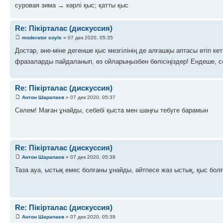
суровая зима → кәрлі қыс; қатты қыс
Re: Пікірталас (дискуссия)
moderator soyle
» 07 дек 2020, 05:35
Достар, әне-міне дегенше қыс мезгілінің де алғашқы аптасы өтіп ке
фразаларды пайдаланып, өз ойларыңызбен бөлісіңіздер! Ендеше, сә
Re: Пікірталас (дискуссия)
Антон Шарапаев
» 07 дек 2020, 05:37
Сәлем! Маған ұнайды, себебі қыста мен шаңғы тебуге барамын
Re: Пікірталас (дискуссия)
Антон Шарапаев
» 07 дек 2020, 05:39
Таза ауа, ыстық емес болғаны ұнайды, әйтпесе жаз ыстық, қыс бол
Re: Пікірталас (дискуссия)
Антон Шарапаев
» 07 дек 2020, 05:39