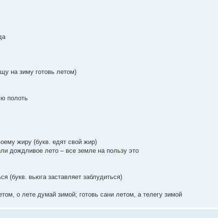
да
ищу на зиму готовь летом)
лю полоть
ему жиру (букв. едят свой жир)
ли дождливое лето – все земле на пользу это
я (букв. вьюга заставляет заблудиться)
ом, о лете думай зимой; готовь сани летом, а телегу зимой