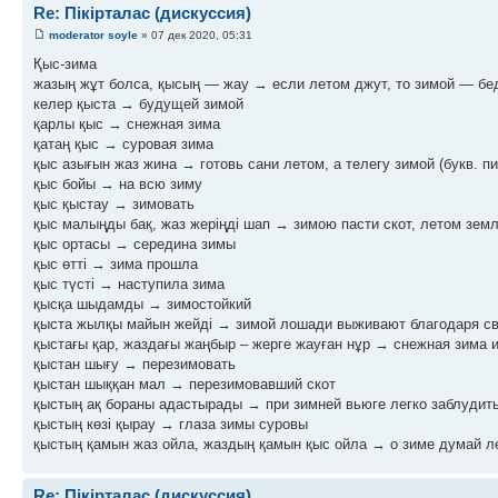
Re: Пікірталас (дискуссия)
moderator soyle
» 07 дек 2020, 05:31
Қыс-зима
жазың жұт болса, қысың — жау → если летом джут, то зимой — бе
келер қыста → будущей зимой
қарлы қыс → снежная зима
қатаң қыс → суровая зима
қыс азығын жаз жина → готовь сани летом, а телегу зимой (букв. п
қыс бойы → на всю зиму
қыс қыстау → зимовать
қыс малыңды бақ, жаз жеріңді шап → зимою пасти скот, летом зем
қыс ортасы → середина зимы
қыс өтті → зима прошла
қыс түсті → наступила зима
қысқа шыдамды → зимостойкий
қыста жылқы майын жейді → зимой лошади выживают благодаря сво
қыстағы қар, жаздағы жаңбыр – жерге жауған нұр → снежная зима и
қыстан шығу → перезимовать
қыстан шыққан мал → перезимовавший скот
қыстың ақ бораны адастырады → при зимней вьюге легко заблудитьс
қыстың көзі қырау → глаза зимы суровы
қыстың қамын жаз ойла, жаздың қамын қыс ойла → о зиме думай лет
Re: Пікірталас (дискуссия)