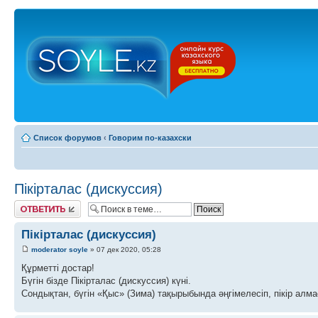
Список форумов
‹
Говорим по-казахски
Пікірталас (дискуссия)
Ответить
Пікірталас (дискуссия)
moderator soyle
» 07 дек 2020, 05:28
Құрметті достар!
Бүгін бізде Пікірталас (дискуссия) күні.
Сондықтан, бүгін «Қыс» (Зима) тақырыбында әңгімелесіп, пікір алма