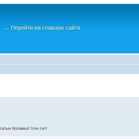
←
Перейти на главную сайта
сатын боламыз! Іске сәт!