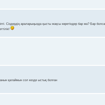
тіпті. Сіздердің араларыңызда қысты жақсы көретіндер бар ма? Бар болса
ттілік!
ғанын қалаймын сол кезде ыстық болған