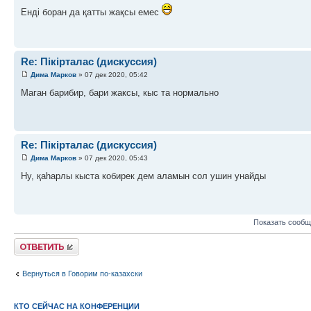
Енді боран да қатты жақсы емес
Re: Пікірталас (дискуссия)
Дима Марков
» 07 дек 2020, 05:42
Маган барибир, бари жаксы, кыс та нормально
Re: Пікірталас (дискуссия)
Дима Марков
» 07 дек 2020, 05:43
Ну, қаһарлы кыста кобирек дем аламын сол ушин унайды
Показать сообщ
Ответить
Вернуться в Говорим по-казахски
КТО СЕЙЧАС НА КОНФЕРЕНЦИИ