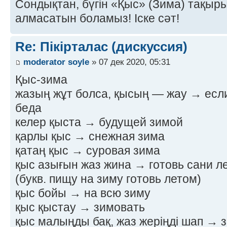
Сондықтан, бүгін «Қыс» (Зима) тақырыб
алмасатын боламыз! Іске сәт!
Re: Пікірталас (дискуссия)
moderator soyle
» 07 дек 2020, 05:31
Қыс-зима
жазың жұт болса, қысың — жау → если
беда
келер қыста → будущей зимой
қарлы қыс → снежная зима
қатаң қыс → суровая зима
қыс азығын жаз жина → готовь сани ле
(букв. пищу на зиму готовь летом)
қыс бойы → на всю зиму
қыс қыстау → зимовать
қыс малыңды бақ, жаз жеріңді шап → з