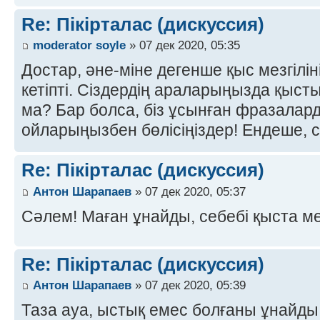
Re: Пікірталас (дискуссия)
moderator soyle
» 07 дек 2020, 05:35
Достар, әне-міне дегенше қыс мезгілін
кетіпті. Сіздердің араларыңызда қыст
ма? Бар болса, біз ұсынған фразалар
ойларыңызбен бөлісіңіздер! Ендеше, с
Re: Пікірталас (дискуссия)
Антон Шарапаев
» 07 дек 2020, 05:37
Сәлем! Маған ұнайды, себебі қыста м
Re: Пікірталас (дискуссия)
Антон Шарапаев
» 07 дек 2020, 05:39
Таза ауа, ыстық емес болғаны ұнайды,