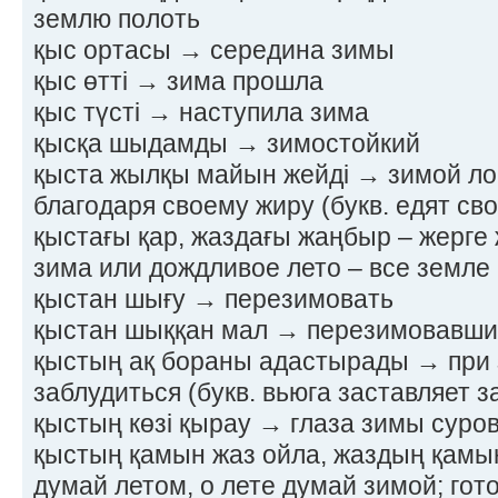
землю полоть
қыс ортасы → середина зимы
қыс өтті → зима прошла
қыс түсті → наступила зима
қысқа шыдамды → зимостойкий
қыста жылқы майын жейді → зимой л
благодаря своему жиру (букв. едят св
қыстағы қар, жаздағы жаңбыр – жерге
зима или дождливое лето – все земле 
қыстан шығу → перезимовать
қыстан шыққан мал → перезимовавши
қыстың ақ бораны адастырады → при 
заблудиться (букв. вьюга заставляет з
қыстың көзі қырау → глаза зимы суро
қыстың қамын жаз ойла, жаздың қамы
думай летом, о лете думай зимой; гото