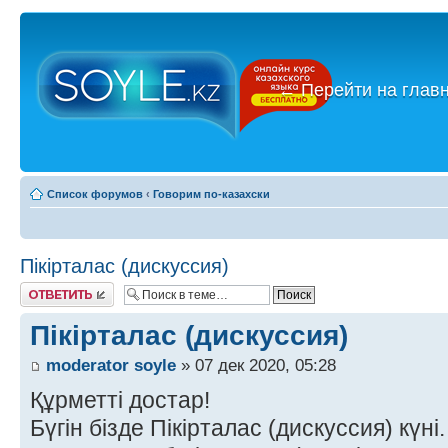
←
Перейти на глав
Список форумов
‹
Говорим по-казахски
Пікірталас (дискуссия)
Ответить
Пікірталас (дискуссия)
moderator soyle
» 07 дек 2020, 05:28
Құрметті достар!
Бүгін бізде Пікірталас (дискуссия) күні.