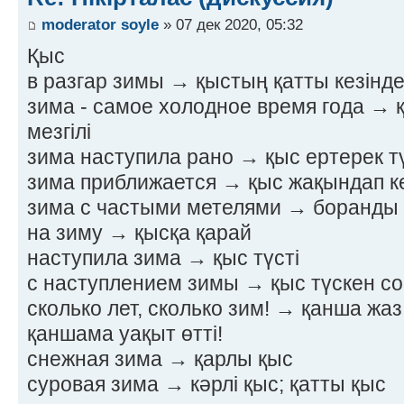
moderator soyle
» 07 дек 2020, 05:32
Қыс
в разгар зимы → қыстың қатты кезінд
зима - самое холодное время года → 
мезгілі
зима наступила рано → қыс ертерек тү
зима приближается → қыс жақындап к
зима с частыми метелями → боранды
на зиму → қысқа қарай
наступила зима → қыс түсті
с наступлением зимы → қыс түскен с
сколько лет, сколько зим! → қанша жаз,
қаншама уақыт өтті!
снежная зима → қарлы қыс
суровая зима → кәрлі қыс; қатты қыс