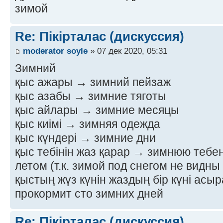
зимой
Re: Пікірталас (дискуссия)
moderator soyle
» 07 дек 2020, 05:31
Зимний
қыс ажары → зимний пейзаж
қыс азабы → зимние тяготы
қыс айлары → зимние месяцы
қыс киімі → зимняя одежда
қыс күндері → зимние дни
қыс тебінін жаз қарар → зимнюю тебе
летом (т.к. зимой под снегом не видн
қыстың жүз күнін жаздың бір күні асы
прокормит сто зимних дней
Re: Пікірталас (дискуссия)