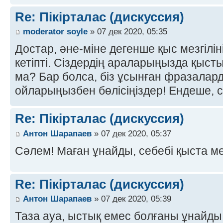
Re: Пікірталас (дискуссия)
moderator soyle
» 07 дек 2020, 05:35
Достар, әне-міне дегенше қыс мезгілін
кетіпті. Сіздердің араларыңызда қыст
ма? Бар болса, біз ұсынған фразалар
ойларыңызбен бөлісіңіздер! Ендеше, с
Re: Пікірталас (дискуссия)
Антон Шарапаев
» 07 дек 2020, 05:37
Сәлем! Маған ұнайды, себебі қыста м
Re: Пікірталас (дискуссия)
Антон Шарапаев
» 07 дек 2020, 05:39
Таза ауа, ыстық емес болғаны ұнайды,