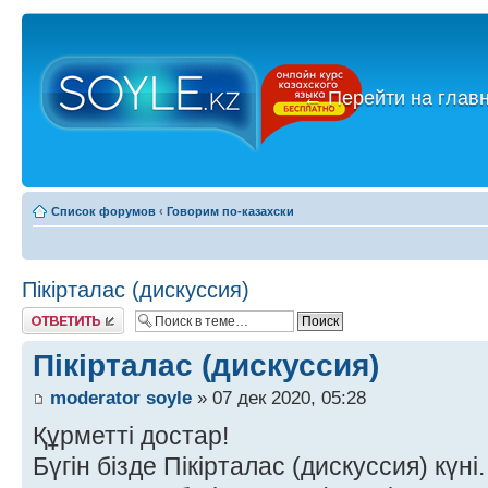
←
Перейти на глав
Список форумов
‹
Говорим по-казахски
Пікірталас (дискуссия)
Ответить
Пікірталас (дискуссия)
moderator soyle
» 07 дек 2020, 05:28
Құрметті достар!
Бүгін бізде Пікірталас (дискуссия) күні.