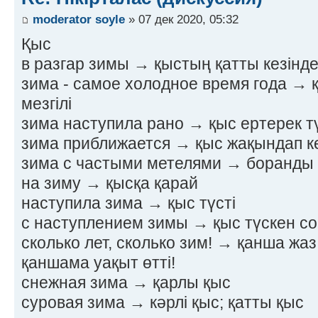
moderator soyle
» 07 дек 2020, 05:32
Қыс
в разгар зимы → қыстың қатты кезінд
зима - самое холодное время года → 
мезгілі
зима наступила рано → қыс ертерек тү
зима приближается → қыс жақындап к
зима с частыми метелями → боранды
на зиму → қысқа қарай
наступила зима → қыс түсті
с наступлением зимы → қыс түскен с
сколько лет, сколько зим! → қанша жаз,
қаншама уақыт өтті!
снежная зима → қарлы қыс
суровая зима → кәрлі қыс; қатты қыс