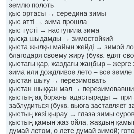
землю полоть
қыс ортасы → середина зимы
қыс өтті → зима прошла
қыс түсті → наступила зима
қысқа шыдамды → зимостойкий
қыста жылқы майын жейді → зимой л
благодаря своему жиру (букв. едят св
қыстағы қар, жаздағы жаңбыр – жерге
зима или дождливое лето – все земле 
қыстан шығу → перезимовать
қыстан шыққан мал → перезимовавши
қыстың ақ бораны адастырады → при 
заблудиться (букв. вьюга заставляет з
қыстың көзі қырау → глаза зимы суро
қыстың қамын жаз ойла, жаздың қамы
думай летом, о лете думай зимой; гото