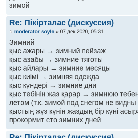
зимой
Re: Пікірталас (дискуссия)
moderator soyle
» 07 дек 2020, 05:31
Зимний
қыс ажары → зимний пейзаж
қыс азабы → зимние тяготы
қыс айлары → зимние месяцы
қыс киімі → зимняя одежда
қыс күндері → зимние дни
қыс тебінін жаз қарар → зимнюю тебе
летом (т.к. зимой под снегом не видн
қыстың жүз күнін жаздың бір күні асы
прокормит сто зимних дней
Re: Пікірталас (дискуссия)