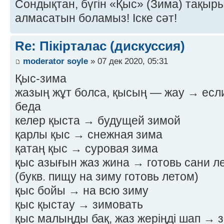
Сондықтан, бүгін «Қыс» (Зима) тақырыб
алмасатын боламыз! Іске сәт!
Re: Пікірталас (дискуссия)
moderator soyle
» 07 дек 2020, 05:31
Қыс-зима
жазың жұт болса, қысың — жау → если
беда
келер қыста → будущей зимой
қарлы қыс → снежная зима
қатаң қыс → суровая зима
қыс азығын жаз жина → готовь сани ле
(букв. пищу на зиму готовь летом)
қыс бойы → на всю зиму
қыс қыстау → зимовать
қыс малыңды бақ, жаз жеріңді шап → з