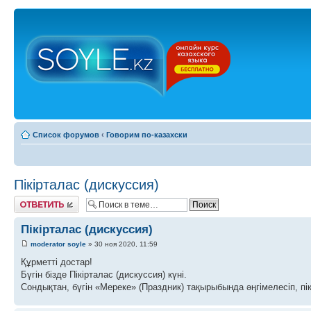
Список форумов
‹
Говорим по-казахски
Пікірталас (дискуссия)
Ответить
Пікірталас (дискуссия)
moderator soyle
» 30 ноя 2020, 11:59
Құрметті достар!
Бүгін бізде Пікірталас (дискуссия) күні.
Сондықтан, бүгін «Мереке» (Праздник) тақырыбында әңгімелесіп, пік