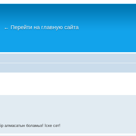
←
Перейти на главную сайта
ір алмасатын боламыз! Іске сәт!