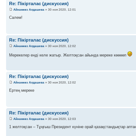
Re: Пікірталас (дискуссия)
Айнамкөз Алдашева
» 30 ноя 2020, 12:01
Салем!
Re: Пікірталас (дискуссия)
Айнамкөз Алдашева
» 30 ноя 2020, 12:02
Мерекелер енді келе жатыр. Желтоқсан айында мереке көөөөп
Re: Пікірталас (дискуссия)
Айнамкөз Алдашева
» 30 ноя 2020, 12:02
Ертең мереке
Re: Пікірталас (дискуссия)
Айнамкөз Алдашева
» 30 ноя 2020, 12:03
1 желтоқсан – Тұңғыш Президент күніне орай қазақстандықтар апта