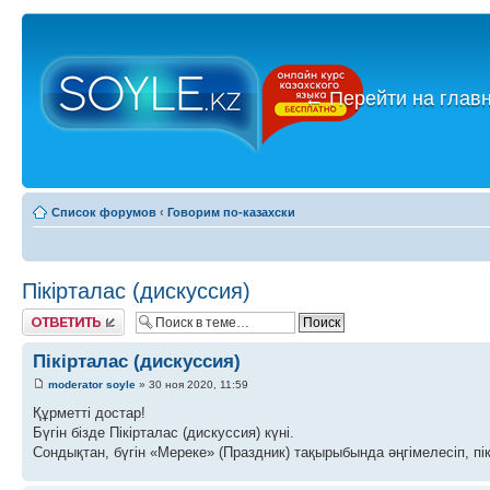
←
Перейти на глав
Список форумов
‹
Говорим по-казахски
Пікірталас (дискуссия)
Ответить
Пікірталас (дискуссия)
moderator soyle
» 30 ноя 2020, 11:59
Құрметті достар!
Бүгін бізде Пікірталас (дискуссия) күні.
Сондықтан, бүгін «Мереке» (Праздник) тақырыбында әңгімелесіп, пік