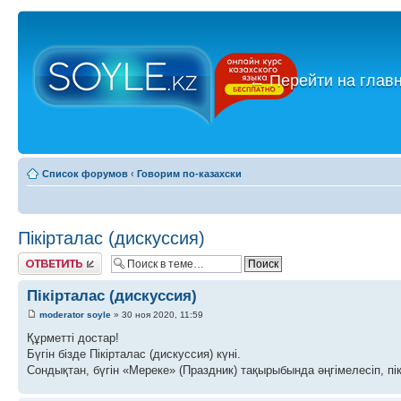
←
Перейти на глав
Список форумов
‹
Говорим по-казахски
Пікірталас (дискуссия)
Ответить
Пікірталас (дискуссия)
moderator soyle
» 30 ноя 2020, 11:59
Құрметті достар!
Бүгін бізде Пікірталас (дискуссия) күні.
Сондықтан, бүгін «Мереке» (Праздник) тақырыбында әңгімелесіп, пік