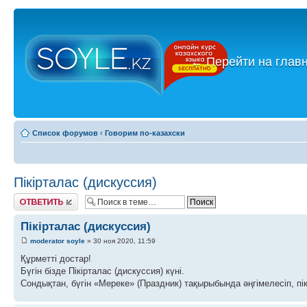
←
Перейти на глав
Список форумов
‹
Говорим по-казахски
Пікірталас (дискуссия)
Ответить
Пікірталас (дискуссия)
moderator soyle
» 30 ноя 2020, 11:59
Құрметті достар!
Бүгін бізде Пікірталас (дискуссия) күні.
Сондықтан, бүгін «Мереке» (Праздник) тақырыбында әңгімелесіп, пік