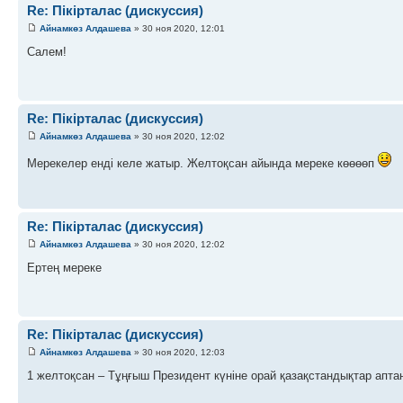
Re: Пікірталас (дискуссия)
Айнамкөз Алдашева
» 30 ноя 2020, 12:01
Салем!
Re: Пікірталас (дискуссия)
Айнамкөз Алдашева
» 30 ноя 2020, 12:02
Мерекелер енді келе жатыр. Желтоқсан айында мереке көөөөп
Re: Пікірталас (дискуссия)
Айнамкөз Алдашева
» 30 ноя 2020, 12:02
Ертең мереке
Re: Пікірталас (дискуссия)
Айнамкөз Алдашева
» 30 ноя 2020, 12:03
1 желтоқсан – Тұңғыш Президент күніне орай қазақстандықтар апта