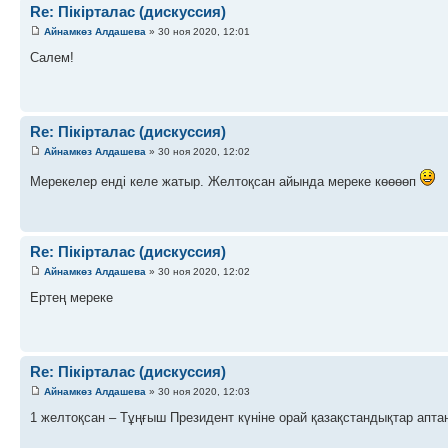
Re: Пікірталас (дискуссия)
Айнамкөз Алдашева
» 30 ноя 2020, 12:01
Салем!
Re: Пікірталас (дискуссия)
Айнамкөз Алдашева
» 30 ноя 2020, 12:02
Мерекелер енді келе жатыр. Желтоқсан айында мереке көөөөп
Re: Пікірталас (дискуссия)
Айнамкөз Алдашева
» 30 ноя 2020, 12:02
Ертең мереке
Re: Пікірталас (дискуссия)
Айнамкөз Алдашева
» 30 ноя 2020, 12:03
1 желтоқсан – Тұңғыш Президент күніне орай қазақстандықтар апта