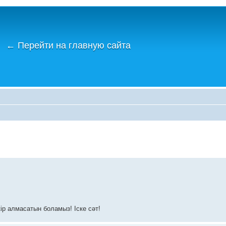
←
Перейти на главную сайта
ір алмасатын боламыз! Іске сәт!