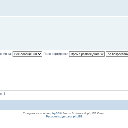
ения за:
Поле сортировки
и: 1
Создано на основе
phpBB
® Forum Software © phpBB Group
Русская поддержка phpBB