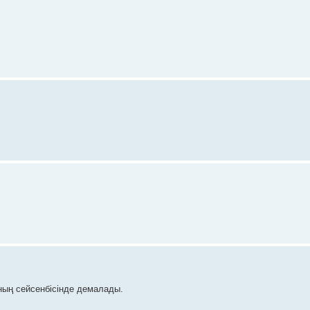
ның сейсенбісінде демалады.