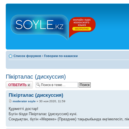
Список форумов
‹
Говорим по-казахски
Пікірталас (дискуссия)
Ответить
Пікірталас (дискуссия)
moderator soyle
» 30 ноя 2020, 11:59
Құрметті достар!
Бүгін бізде Пікірталас (дискуссия) күні.
Сондықтан, бүгін «Мереке» (Праздник) тақырыбында әңгімелесіп, пік