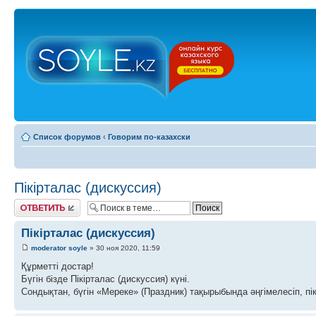
Список форумов
‹
Говорим по-казахски
Пікірталас (дискуссия)
Ответить
Пікірталас (дискуссия)
moderator soyle
» 30 ноя 2020, 11:59
Құрметті достар!
Бүгін бізде Пікірталас (дискуссия) күні.
Сондықтан, бүгін «Мереке» (Праздник) тақырыбында әңгімелесіп, пік