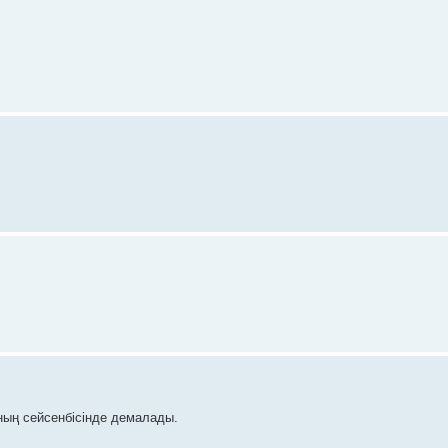
ның сейсенбісінде демалады.