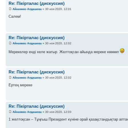
Re: Пікірталас (дискуссия)
Айнамкөз Алдашева
» 30 ноя 2020, 12:01
Салем!
Re: Пікірталас (дискуссия)
Айнамкөз Алдашева
» 30 ноя 2020, 12:02
Мерекелер енді келе жатыр. Желтоқсан айында мереке көөөөп
Re: Пікірталас (дискуссия)
Айнамкөз Алдашева
» 30 ноя 2020, 12:02
Ертең мереке
Re: Пікірталас (дискуссия)
Айнамкөз Алдашева
» 30 ноя 2020, 12:03
1 желтоқсан – Тұңғыш Президент күніне орай қазақстандықтар апта