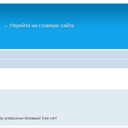
←
Перейти на главную сайта
ір алмасатын боламыз! Іске сәт!