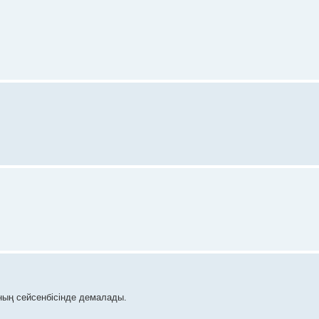
ның сейсенбісінде демалады.