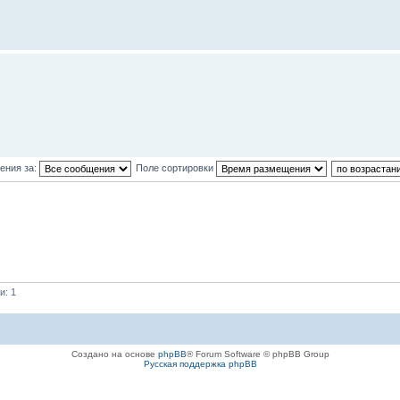
ения за:
Поле сортировки
и: 1
Создано на основе
phpBB
® Forum Software © phpBB Group
Русская поддержка phpBB