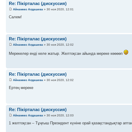
Re: Пікірталас (дискуссия)
Айнамкөз Алдашева
» 30 ноя 2020, 12:01
Салем!
Re: Пікірталас (дискуссия)
Айнамкөз Алдашева
» 30 ноя 2020, 12:02
Мерекелер енді келе жатыр. Желтоқсан айында мереке көөөөп
Re: Пікірталас (дискуссия)
Айнамкөз Алдашева
» 30 ноя 2020, 12:02
Ертең мереке
Re: Пікірталас (дискуссия)
Айнамкөз Алдашева
» 30 ноя 2020, 12:03
1 желтоқсан – Тұңғыш Президент күніне орай қазақстандықтар апта