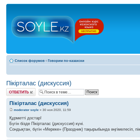
Список форумов
‹
Говорим по-казахски
Пікірталас (дискуссия)
Ответить
Пікірталас (дискуссия)
moderator soyle
» 30 ноя 2020, 11:59
Құрметті достар!
Бүгін бізде Пікірталас (дискуссия) күні.
Сондықтан, бүгін «Мереке» (Праздник) тақырыбында әңгімелесіп, пік