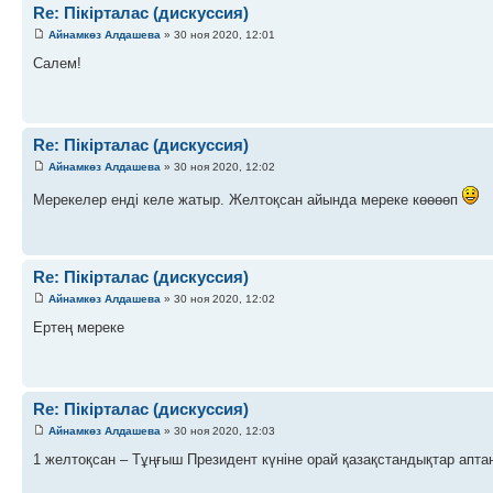
Re: Пікірталас (дискуссия)
Айнамкөз Алдашева
» 30 ноя 2020, 12:01
Салем!
Re: Пікірталас (дискуссия)
Айнамкөз Алдашева
» 30 ноя 2020, 12:02
Мерекелер енді келе жатыр. Желтоқсан айында мереке көөөөп
Re: Пікірталас (дискуссия)
Айнамкөз Алдашева
» 30 ноя 2020, 12:02
Ертең мереке
Re: Пікірталас (дискуссия)
Айнамкөз Алдашева
» 30 ноя 2020, 12:03
1 желтоқсан – Тұңғыш Президент күніне орай қазақстандықтар апта