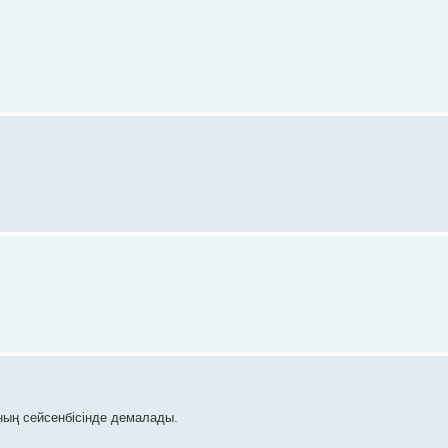
ның сейсенбісінде демалады.