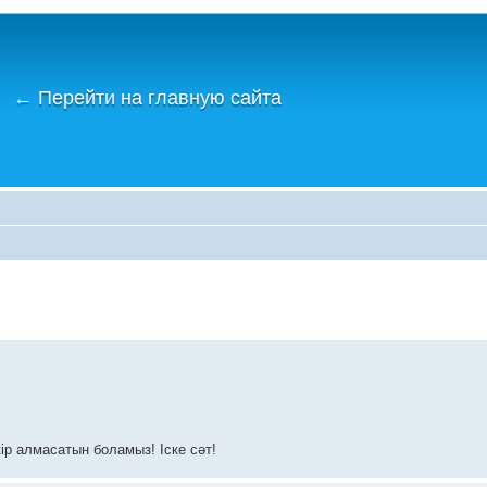
←
Перейти на главную сайта
ір алмасатын боламыз! Іске сәт!