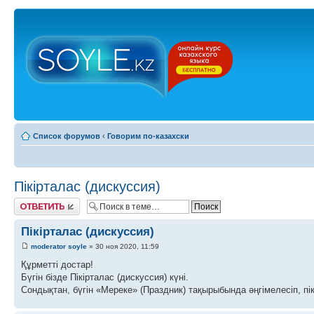
Список форумов
‹
Говорим по-казахски
Пікірталас (дискуссия)
Ответить
Пікірталас (дискуссия)
moderator soyle
» 30 ноя 2020, 11:59
Құрметті достар!
Бүгін бізде Пікірталас (дискуссия) күні.
Сондықтан, бүгін «Мереке» (Праздник) тақырыбында әңгімелесіп, пік