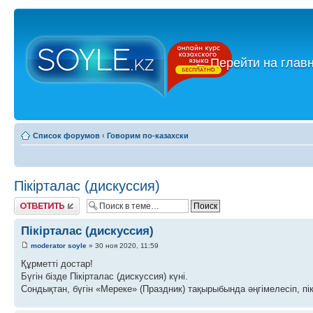
←
Перейти на глав
Список форумов
‹
Говорим по-казахски
Пікірталас (дискуссия)
Ответить
Пікірталас (дискуссия)
moderator soyle
» 30 ноя 2020, 11:59
Құрметті достар!
Бүгін бізде Пікірталас (дискуссия) күні.
Сондықтан, бүгін «Мереке» (Праздник) тақырыбында әңгімелесіп, пік