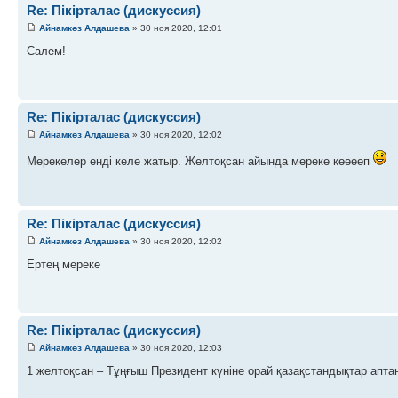
Re: Пікірталас (дискуссия)
Айнамкөз Алдашева
» 30 ноя 2020, 12:01
Салем!
Re: Пікірталас (дискуссия)
Айнамкөз Алдашева
» 30 ноя 2020, 12:02
Мерекелер енді келе жатыр. Желтоқсан айында мереке көөөөп
Re: Пікірталас (дискуссия)
Айнамкөз Алдашева
» 30 ноя 2020, 12:02
Ертең мереке
Re: Пікірталас (дискуссия)
Айнамкөз Алдашева
» 30 ноя 2020, 12:03
1 желтоқсан – Тұңғыш Президент күніне орай қазақстандықтар апта