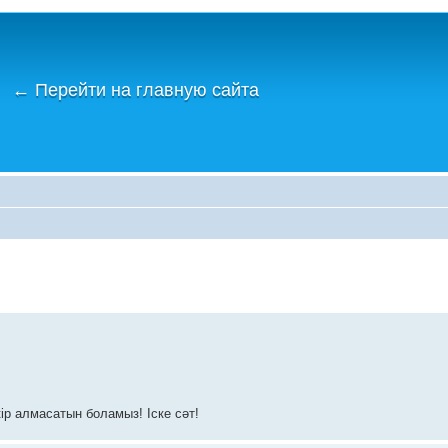
←
Перейти на главную сайта
ір алмасатын боламыз! Іске сәт!