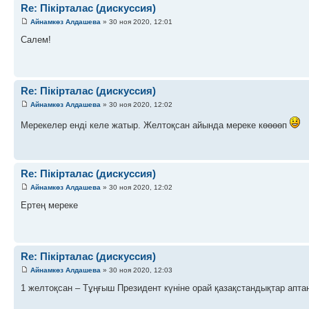
Re: Пікірталас (дискуссия)
Айнамкөз Алдашева
» 30 ноя 2020, 12:01
Салем!
Re: Пікірталас (дискуссия)
Айнамкөз Алдашева
» 30 ноя 2020, 12:02
Мерекелер енді келе жатыр. Желтоқсан айында мереке көөөөп
Re: Пікірталас (дискуссия)
Айнамкөз Алдашева
» 30 ноя 2020, 12:02
Ертең мереке
Re: Пікірталас (дискуссия)
Айнамкөз Алдашева
» 30 ноя 2020, 12:03
1 желтоқсан – Тұңғыш Президент күніне орай қазақстандықтар апта