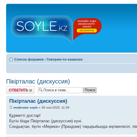
Список форумов
‹
Говорим по-казахски
Пікірталас (дискуссия)
Ответить
Пікірталас (дискуссия)
moderator soyle
» 30 ноя 2020, 11:59
Құрметті достар!
Бүгін бізде Пікірталас (дискуссия) күні.
Сондықтан, бүгін «Мереке» (Праздник) тақырыбында әңгімелесіп, пік