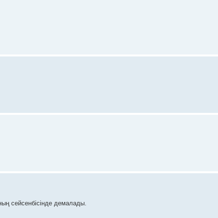
ның сейсенбісінде демалады.