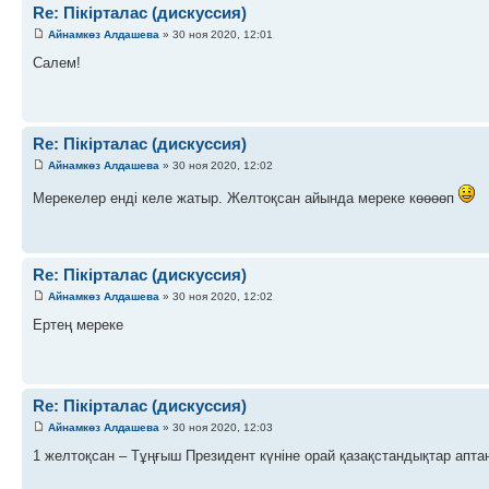
Re: Пікірталас (дискуссия)
Айнамкөз Алдашева
» 30 ноя 2020, 12:01
Салем!
Re: Пікірталас (дискуссия)
Айнамкөз Алдашева
» 30 ноя 2020, 12:02
Мерекелер енді келе жатыр. Желтоқсан айында мереке көөөөп
Re: Пікірталас (дискуссия)
Айнамкөз Алдашева
» 30 ноя 2020, 12:02
Ертең мереке
Re: Пікірталас (дискуссия)
Айнамкөз Алдашева
» 30 ноя 2020, 12:03
1 желтоқсан – Тұңғыш Президент күніне орай қазақстандықтар апта