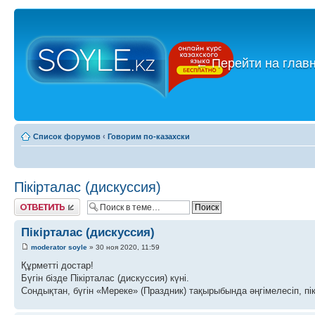
←
Перейти на глав
Список форумов
‹
Говорим по-казахски
Пікірталас (дискуссия)
Ответить
Пікірталас (дискуссия)
moderator soyle
» 30 ноя 2020, 11:59
Құрметті достар!
Бүгін бізде Пікірталас (дискуссия) күні.
Сондықтан, бүгін «Мереке» (Праздник) тақырыбында әңгімелесіп, пік