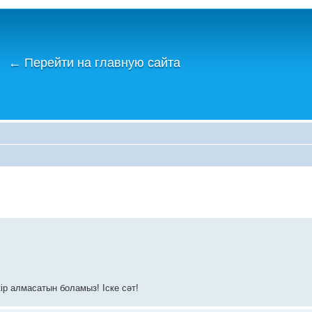
←
Перейти на главную сайта
ір алмасатын боламыз! Іске сәт!