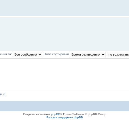
ения за:
Поле сортировки
и: 0
Создано на основе
phpBB
® Forum Software © phpBB Group
Русская поддержка phpBB