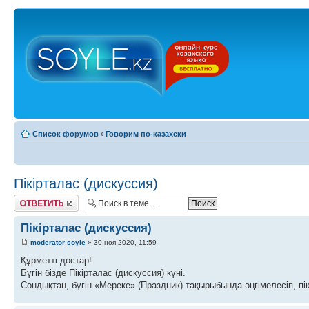
Список форумов
‹
Говорим по-казахски
Пікірталас (дискуссия)
Ответить
Пікірталас (дискуссия)
moderator soyle
» 30 ноя 2020, 11:59
Құрметті достар!
Бүгін бізде Пікірталас (дискуссия) күні.
Сондықтан, бүгін «Мереке» (Праздник) тақырыбында әңгімелесіп, пік