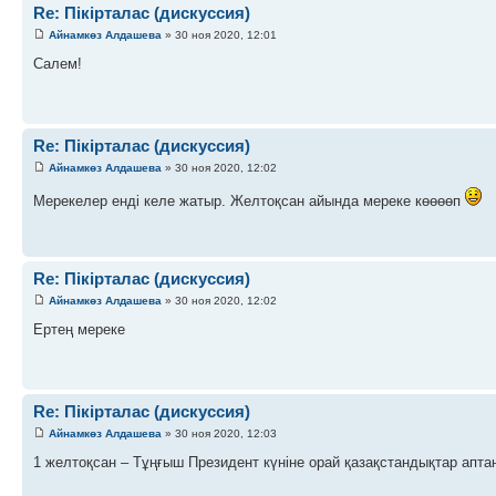
Re: Пікірталас (дискуссия)
Айнамкөз Алдашева
» 30 ноя 2020, 12:01
Салем!
Re: Пікірталас (дискуссия)
Айнамкөз Алдашева
» 30 ноя 2020, 12:02
Мерекелер енді келе жатыр. Желтоқсан айында мереке көөөөп
Re: Пікірталас (дискуссия)
Айнамкөз Алдашева
» 30 ноя 2020, 12:02
Ертең мереке
Re: Пікірталас (дискуссия)
Айнамкөз Алдашева
» 30 ноя 2020, 12:03
1 желтоқсан – Тұңғыш Президент күніне орай қазақстандықтар апта