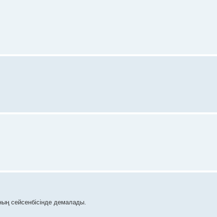
ның сейсенбісінде демалады.