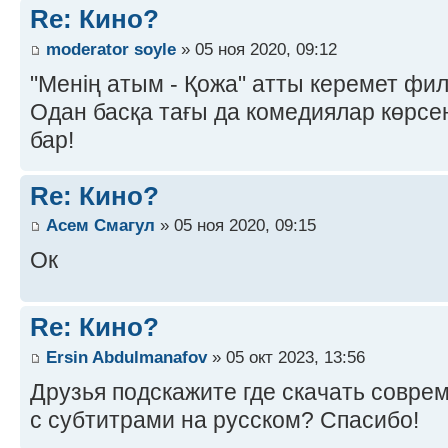
Re: Кино?
moderator soyle
» 05 ноя 2020, 09:12
"Менің атым - Қожа" атты керемет фил
Одан басқа тағы да комедиялар көрсе
бар!
Re: Кино?
Асем Смагул
» 05 ноя 2020, 09:15
Ок
Re: Кино?
Ersin Abdulmanafov
» 05 окт 2023, 13:56
Друзья подскажите где скачать совр
с субтитрами на русском? Спасибо!