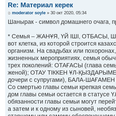
Re: Материал керек
moderator soyle
» 30 окт 2020, 05:34
Шанырак - символ домашнего очага, 
* Семья – ЖАНҰЯ, ҮЙ ІШІ, ОТБАСЫ, Ш
вот клетка, из которой строится каза
организм. На свадьбах или похоронах
жизненных мероприятиях, семья обычн
трех поколений: ОТАҒАСЫ (глава сем
женой); ОТАУ ТІККЕН ҰЛ-ҚЫЗДАРЫМЕН
дочери с супругами), БАЛА-ШАҒАМЕН (
Со смертью главы семьи крепкая семь
дом главы семьи остается в статусе Ү
обязанности главы семьи могут перейт
а затем и к одному из сыновей, необ
старшему или самому обеспеченному.