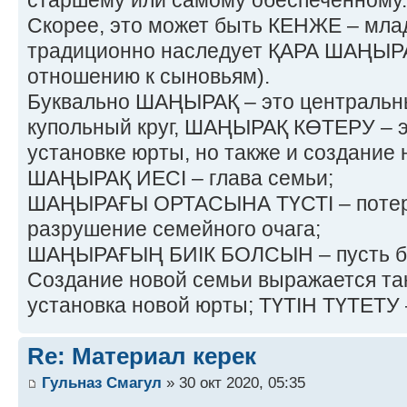
Скорее, это может быть КЕНЖЕ – мла
традиционно наследует ҚАРА ШАҢЫРА
отношению к сыновьям).
Буквально ШАҢЫРАҚ – это центральн
купольный круг, ШАҢЫРАҚ КӨТЕРУ – э
установке юрты, но также и создание 
ШАҢЫРАҚ ИЕСІ – глава семьи;
ШАҢЫРАҒЫ ОРТАСЫНА ТҮСТІ – потер
разрушение семейного очага;
ШАҢЫРАҒЫҢ БИІК БОЛСЫН – пусть буд
Создание новой семьи выражается та
установка новой юрты; ТҮТІН ТҮТЕТУ 
Re: Материал керек
Гульназ Смагул
» 30 окт 2020, 05:35