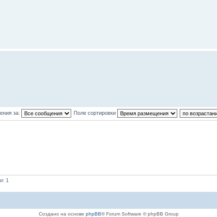
ения за:
Поле сортировки
и: 1
Создано на основе
phpBB
® Forum Software © phpBB Group