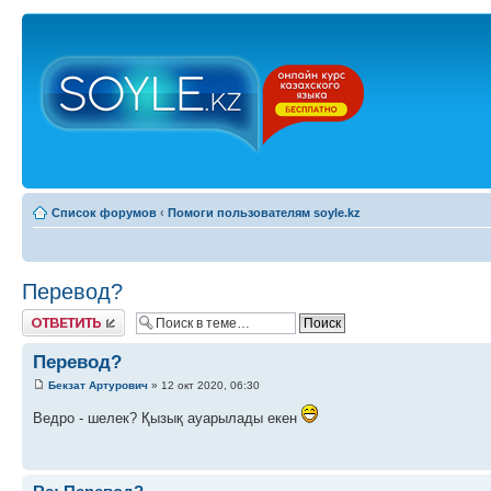
Список форумов
‹
Помоги пользователям soyle.kz
Перевод?
Ответить
Перевод?
Бекзат Артурович
» 12 окт 2020, 06:30
Ведро - шелек? Қызық ауарылады екен