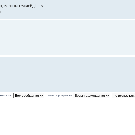
н, болғым келмейді, т.б.
н
ения за:
Поле сортировки