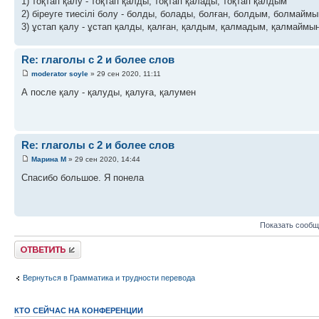
1) тоқтап қалу - тоқтап қалды, тоқтап қалады, тоқтап қалдым
2) біреуге тиесілі болу - болды, болады, болған, болдым, болмаймы
3) ұстап қалу - ұстап қалды, қалған, қалдым, қалмадым, қалмаймы
Re: глаголы с 2 и более слов
moderator soyle
» 29 сен 2020, 11:11
А после қалу - қалуды, қалуға, қалумен
Re: глаголы с 2 и более слов
Марина М
» 29 сен 2020, 14:44
Спасибо большое. Я понела
Показать сообщ
Ответить
Вернуться в Грамматика и трудности перевода
КТО СЕЙЧАС НА КОНФЕРЕНЦИИ