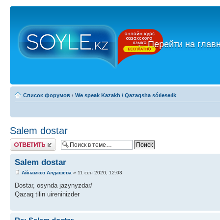
←
Перейти на глав
Список форумов
‹
We speak Kazakh / Qazaqsha sóıleseıik
Salem dostar
Ответить
Salem dostar
Айнамкөз Алдашева
» 11 сен 2020, 12:03
Dostar, osynda jazynyzdar/
Qazaq tilin uireninizder