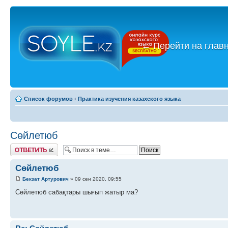
←
Перейти на глав
Список форумов
‹
Практика изучения казахского языка
Сөйлетюб
Ответить
Сөйлетюб
Бекзат Артурович
» 09 сен 2020, 09:55
Сөйлетюб сабақтары шығып жатыр ма?