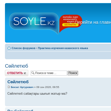
←
Перейти на глав
Список форумов
‹
Практика изучения казахского языка
Сөйлетюб
Ответить
Сөйлетюб
Бекзат Артурович
» 09 сен 2020, 09:55
Сөйлетюб сабақтары шығып жатыр ма?