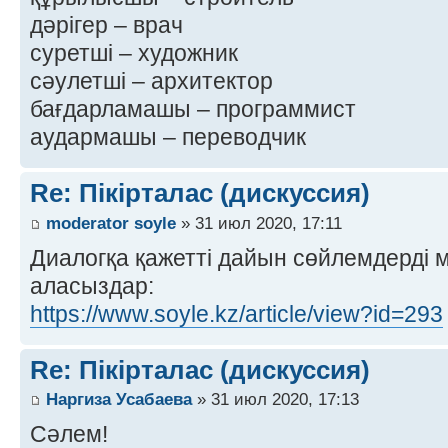
дәрігер – врач
суретші – художник
сәулетші – архитектор
бағдарламашы – программист
аудармашы – переводчик
Re: Пікірталас (дискуссия)
moderator soyle
» 31 июл 2020, 17:11
Диалогқа қажетті дайын сөйлемдерді 
аласыздар:
https://www.soyle.kz/article/view?id=293
Re: Пікірталас (дискуссия)
Наргиза Усабаева
» 31 июл 2020, 17:13
Сәлем!