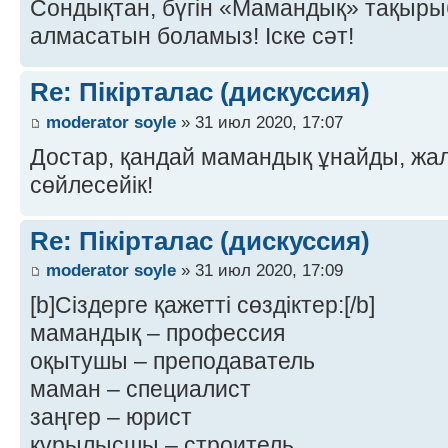
Сондықтан, бүгін «Мамандық» тақырыбы
алмасатын боламыз! Іске сәт!
Re: Пікірталас (дискуссия)
moderator soyle
» 31 июл 2020, 17:07
Достар, қандай мамандық ұнайды, ж
сөйлесейік!
Re: Пікірталас (дискуссия)
moderator soyle
» 31 июл 2020, 17:09
[b]Сіздерге қажетті сөздіктер:[/b]
мамандық – профессия
оқытушы – преподаватель
маман – специалист
заңгер – юрист
құрылысшы – строитель