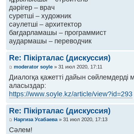
дәрігер – врач
суретші – художник
сәулетші – архитектор
бағдарламашы – программист
аудармашы – переводчик
Re: Пікірталас (дискуссия)
moderator soyle
» 31 июл 2020, 17:11
Диалогқа қажетті дайын сөйлемдерді 
аласыздар:
https://www.soyle.kz/article/view?id=293
Re: Пікірталас (дискуссия)
Наргиза Усабаева
» 31 июл 2020, 17:13
Сәлем!