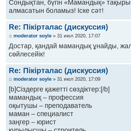
Сондықтан, бүгін «Мамандық» тақырыбы
алмасатын боламыз! Іске сәт!
Re: Пікірталас (дискуссия)
moderator soyle
» 31 июл 2020, 17:07
Достар, қандай мамандық ұнайды, ж
сөйлесейік!
Re: Пікірталас (дискуссия)
moderator soyle
» 31 июл 2020, 17:09
[b]Сіздерге қажетті сөздіктер:[/b]
мамандық – профессия
оқытушы – преподаватель
маман – специалист
заңгер – юрист
құрылысшы – строитель