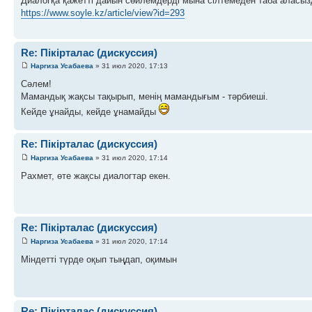
Диалогқа қажетті дайын сөйлемдерді мына сілтемеден таба аласыз
https://www.soyle.kz/article/view?id=293
Re: Пікірталас (дискуссия)
Наргиза Усабаева
» 31 июл 2020, 17:13
Сәлем!
Мамандық жақсы тақырып, менің мамандығым - тәрбиеші.
Кейде ұнайды, кейде ұнамайды
Re: Пікірталас (дискуссия)
Наргиза Усабаева
» 31 июл 2020, 17:14
Рахмет, өте жақсы диалогтар екен.
Re: Пікірталас (дискуссия)
Наргиза Усабаева
» 31 июл 2020, 17:14
Міндетті түрде оқып тыңдап, оқимын
Re: Пікірталас (дискуссия)