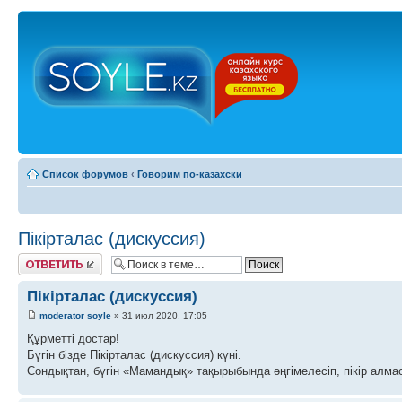
Список форумов
‹
Говорим по-казахски
Пікірталас (дискуссия)
Ответить
Пікірталас (дискуссия)
moderator soyle
» 31 июл 2020, 17:05
Құрметті достар!
Бүгін бізде Пікірталас (дискуссия) күні.
Сондықтан, бүгін «Мамандық» тақырыбында әңгімелесіп, пікір алмас