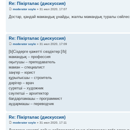
Re: Пікірталас (дискуссия)
moderator soyle
» 31 июл 2020, 17:07
Достар, қандай мамандық ұнайды, жалпы мамандық туралы сөйлесе
Re: Пікірталас (дискуссия)
moderator soyle
» 31 июл 2020, 17:09
[b]Сіздерге қажетті сөздіктер:[/b]
мамандық – профессия
оқытушы – преподаватель
маман – специалист
заңгер – юрист
құрылысшы – строитель
дәрігер – врач
суретші – художник
сәулетші – архитектор
бағдарламашы – программист
аудармашы – переводчик
Re: Пікірталас (дискуссия)
moderator soyle
» 31 июл 2020, 17:11