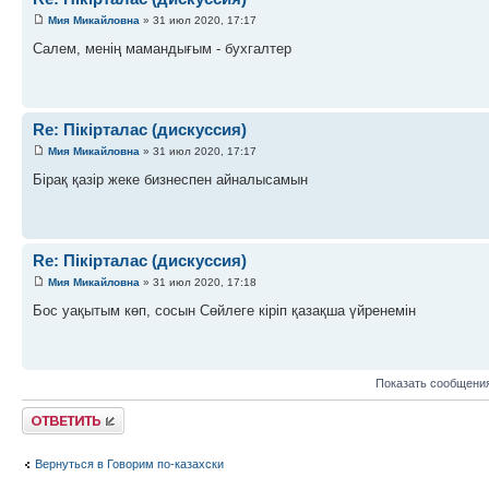
Мия Микайловна
» 31 июл 2020, 17:17
Салем, менің мамандығым - бухгалтер
Re: Пікірталас (дискуссия)
Мия Микайловна
» 31 июл 2020, 17:17
Бірақ қазір жеке бизнеспен айналысамын
Re: Пікірталас (дискуссия)
Мия Микайловна
» 31 июл 2020, 17:18
Бос уақытым көп, сосын Сөйлеге кіріп қазақша үйренемін
Показать сообщения
Ответить
Вернуться в Говорим по-казахски