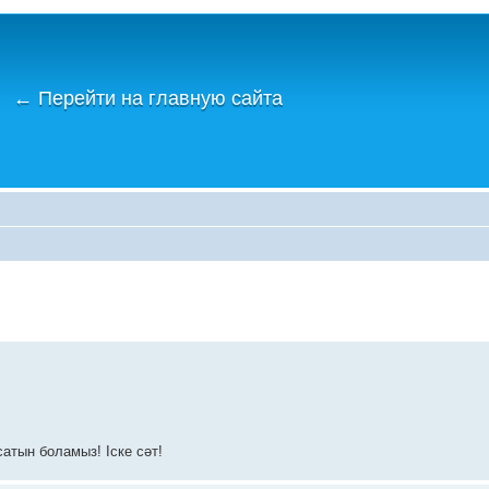
←
Перейти на главную сайта
атын боламыз! Іске сәт!