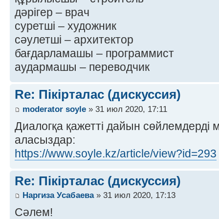
дәрігер – врач
суретші – художник
сәулетші – архитектор
бағдарламашы – программист
аудармашы – переводчик
Re: Пікірталас (дискуссия)
moderator soyle
» 31 июл 2020, 17:11
Диалогқа қажетті дайын сөйлемдерді 
аласыздар:
https://www.soyle.kz/article/view?id=293
Re: Пікірталас (дискуссия)
Наргиза Усабаева
» 31 июл 2020, 17:13
Сәлем!