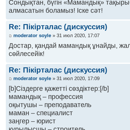
Сондықтан, бүгін «Мамандық» тақырыбы
алмасатын боламыз! Іске сәт!
Re: Пікірталас (дискуссия)
moderator soyle
» 31 июл 2020, 17:07
Достар, қандай мамандық ұнайды, ж
сөйлесейік!
Re: Пікірталас (дискуссия)
moderator soyle
» 31 июл 2020, 17:09
[b]Сіздерге қажетті сөздіктер:[/b]
мамандық – профессия
оқытушы – преподаватель
маман – специалист
заңгер – юрист
құрылысшы – строитель