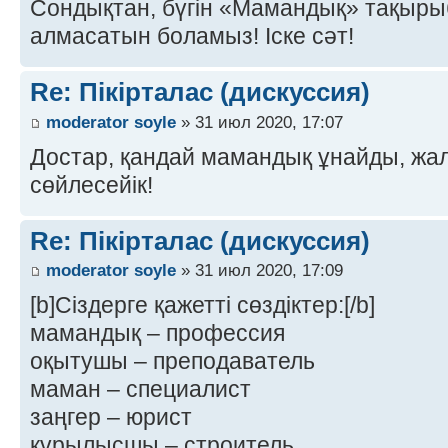
Сондықтан, бүгін «Мамандық» тақырыбы
алмасатын боламыз! Іске сәт!
Re: Пікірталас (дискуссия)
moderator soyle
» 31 июл 2020, 17:07
Достар, қандай мамандық ұнайды, ж
сөйлесейік!
Re: Пікірталас (дискуссия)
moderator soyle
» 31 июл 2020, 17:09
[b]Сіздерге қажетті сөздіктер:[/b]
мамандық – профессия
оқытушы – преподаватель
маман – специалист
заңгер – юрист
құрылысшы – строитель