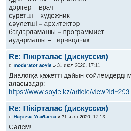
дәрігер – врач
суретші – художник
сәулетші – архитектор
бағдарламашы – программист
аудармашы – переводчик
Re: Пікірталас (дискуссия)
moderator soyle
» 31 июл 2020, 17:11
Диалогқа қажетті дайын сөйлемдерді 
аласыздар:
https://www.soyle.kz/article/view?id=293
Re: Пікірталас (дискуссия)
Наргиза Усабаева
» 31 июл 2020, 17:13
Сәлем!