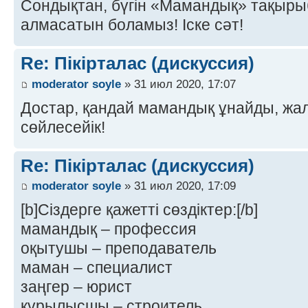
Сондықтан, бүгін «Мамандық» тақырыбы
алмасатын боламыз! Іске сәт!
Re: Пікірталас (дискуссия)
moderator soyle
» 31 июл 2020, 17:07
Достар, қандай мамандық ұнайды, ж
сөйлесейік!
Re: Пікірталас (дискуссия)
moderator soyle
» 31 июл 2020, 17:09
[b]Сіздерге қажетті сөздіктер:[/b]
мамандық – профессия
оқытушы – преподаватель
маман – специалист
заңгер – юрист
құрылысшы – строитель