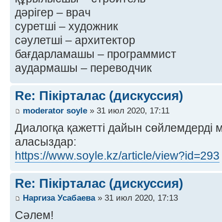
дәрігер – врач
суретші – художник
сәулетші – архитектор
бағдарламашы – программист
аудармашы – переводчик
Re: Пікірталас (дискуссия)
moderator soyle
» 31 июл 2020, 17:11
Диалогқа қажетті дайын сөйлемдерді 
аласыздар:
https://www.soyle.kz/article/view?id=293
Re: Пікірталас (дискуссия)
Наргиза Усабаева
» 31 июл 2020, 17:13
Сәлем!