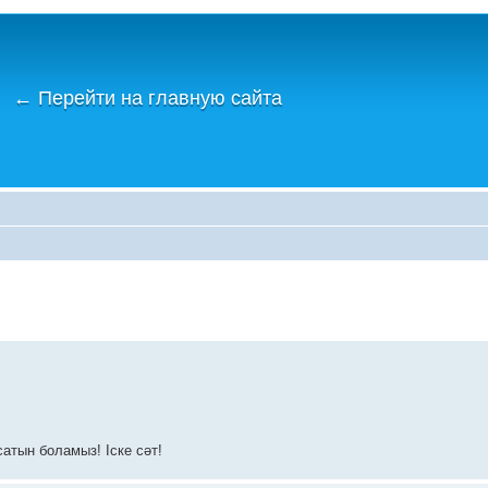
←
Перейти на главную сайта
атын боламыз! Іске сәт!