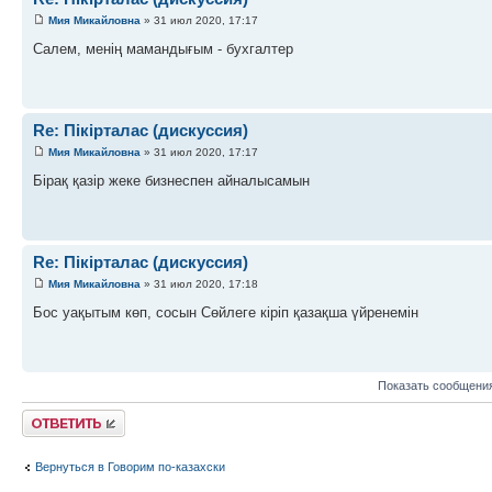
Мия Микайловна
» 31 июл 2020, 17:17
Салем, менің мамандығым - бухгалтер
Re: Пікірталас (дискуссия)
Мия Микайловна
» 31 июл 2020, 17:17
Бірақ қазір жеке бизнеспен айналысамын
Re: Пікірталас (дискуссия)
Мия Микайловна
» 31 июл 2020, 17:18
Бос уақытым көп, сосын Сөйлеге кіріп қазақша үйренемін
Показать сообщения
Ответить
Вернуться в Говорим по-казахски