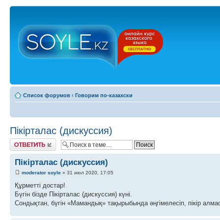
Список форумов
‹
Говорим по-казахски
Пікірталас (дискуссия)
Ответить
Пікірталас (дискуссия)
moderator soyle
» 31 июл 2020, 17:05
Құрметті достар!
Бүгін бізде Пікірталас (дискуссия) күні.
Сондықтан, бүгін «Мамандық» тақырыбында әңгімелесіп, пікір алмас