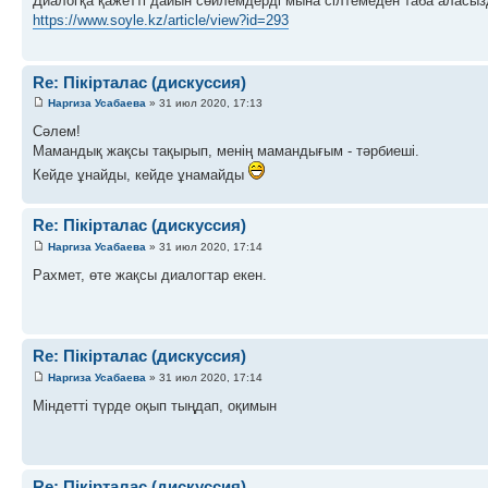
Диалогқа қажетті дайын сөйлемдерді мына сілтемеден таба аласыз
https://www.soyle.kz/article/view?id=293
Re: Пікірталас (дискуссия)
Наргиза Усабаева
» 31 июл 2020, 17:13
Сәлем!
Мамандық жақсы тақырып, менің мамандығым - тәрбиеші.
Кейде ұнайды, кейде ұнамайды
Re: Пікірталас (дискуссия)
Наргиза Усабаева
» 31 июл 2020, 17:14
Рахмет, өте жақсы диалогтар екен.
Re: Пікірталас (дискуссия)
Наргиза Усабаева
» 31 июл 2020, 17:14
Міндетті түрде оқып тыңдап, оқимын
Re: Пікірталас (дискуссия)