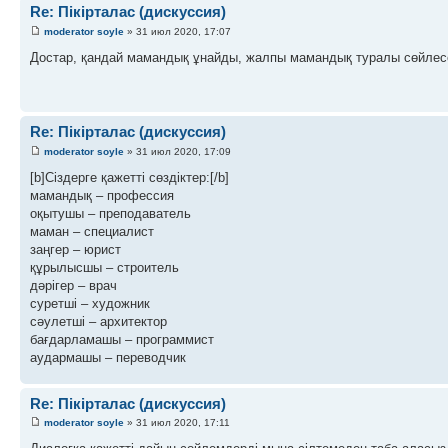
Re: Пікірталас (дискуссия)
moderator soyle
» 31 июл 2020, 17:07
Достар, қандай мамандық ұнайды, жалпы мамандық туралы сөйлесе
Re: Пікірталас (дискуссия)
moderator soyle
» 31 июл 2020, 17:09
[b]Сіздерге қажетті сөздіктер:[/b]
мамандық – профессия
оқытушы – преподаватель
маман – специалист
заңгер – юрист
құрылысшы – строитель
дәрігер – врач
суретші – художник
сәулетші – архитектор
бағдарламашы – программист
аудармашы – переводчик
Re: Пікірталас (дискуссия)
moderator soyle
» 31 июл 2020, 17:11