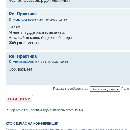
Жалғастырасыздар деп ойлаймын
Re: Практика
moderator soyle
» 24 июл 2020, 19:29
Сәлем!
Міндетті түрде жалғастырамыз.
Апта сайын кеңес беру күні болады.
Жіберіп алмаңыз!
Re: Практика
Мия Микайловна
» 24 июл 2020, 19:55
Ооо, рахмеет!
Показать сообщения за:
Поле 
Ответить
Вернуться в Практика изучения казахского языка
КТО СЕЙЧАС НА КОНФЕРЕНЦИИ
Сейчас этот форум просматривают: нет зарегистрированных пользователей и гост