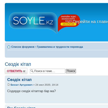
←
Перейти на глав
Список форумов
‹
Грамматика и трудности перевода
Сөздік кітап
Ответить
Сөздік кітап
Бекзат Артурович
» 24 июл 2020, 19:14
Cіздерде сөздік кітаптар бар ма?