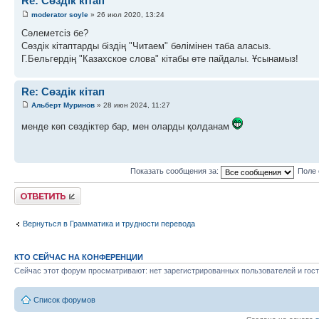
Re: Сөздік кітап
moderator soyle
» 26 июл 2020, 13:24
Сәлеметсіз бе?
Сөздік кітаптарды біздің "Читаем" бөлімінен таба аласыз.
Г.Бельгердің "Казахское слова" кітабы өте пайдалы. Ұсынамыз!
Re: Сөздік кітап
Альберт Муринов
» 28 июн 2024, 11:27
менде көп сөздіктер бар, мен оларды қолданам
Показать сообщения за:
Поле 
Ответить
Вернуться в Грамматика и трудности перевода
КТО СЕЙЧАС НА КОНФЕРЕНЦИИ
Сейчас этот форум просматривают: нет зарегистрированных пользователей и гост
Список форумов