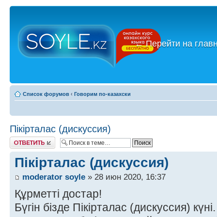
←
Перейти на глав
Список форумов
‹
Говорим по-казахски
Пікірталас (дискуссия)
Ответить
Пікірталас (дискуссия)
moderator soyle
» 28 июн 2020, 16:37
Құрметті достар!
Бүгін бізде Пікірталас (дискуссия) күні.