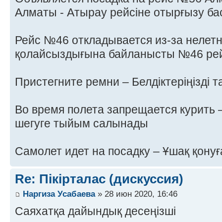
Алматы - Атырау рейсіне отырғызу б
Рейс №46 откладывается из-за нелет
қолайсыздығына байланысты №46 рей
Пристегните ремни – Белдіктеріңізді 
Во время полета запрещается курить –
шегуге тыйым салынады
Самолет идет на посадку – Ұшақ қонуғ
Re: Пікірталас (дискуссия)
Наргиза Усабаева
» 28 июн 2020, 16:46
Саяхатқа дайындық десеңізші