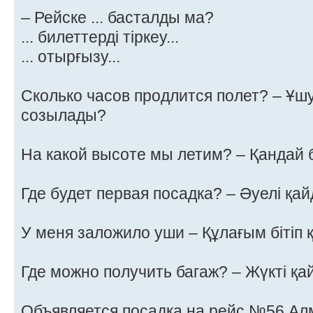
– Рейске ... басталды ма?
... билеттерді тіркеу...
... отырғызу...
Сколько часов продлится полет? – Ұш
созылады?
На какой высоте мы летим? – Қандай б
Где будет первая посадка? – Әуелі қа
У меня заложило уши – Құлағым бітіп 
Где можно получить багаж? – Жүкті қа
Объявляется посадка на рейс №56 Ал