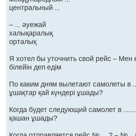
центральный ...
– ... әуежай
халықаралық
орталық
Я хотел бы уточнить свой рейс – Мен 
білейін деп едім
По каким дням вылетают самолеты в ........
ұшақтар қай күндері ұшады?
Когда будет следующий самолет в .........
қашан ұшады?
Когда отправляется рейс №.....? – №..