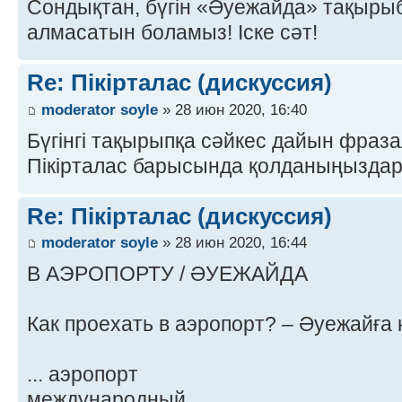
Сондықтан, бүгін «Әуежайда» тақырыбы
алмасатын боламыз! Іске сәт!
Re: Пікірталас (дискуссия)
moderator soyle
» 28 июн 2020, 16:40
Бүгінгі тақырыпқа сәйкес дайын фраз
Пікірталас барысында қолданыңыздар
Re: Пікірталас (дискуссия)
moderator soyle
» 28 июн 2020, 16:44
В АЭРОПОРТУ / ӘУЕЖАЙДА
Как проехать в аэропорт? – Әуежайға
... аэропорт
международный ...