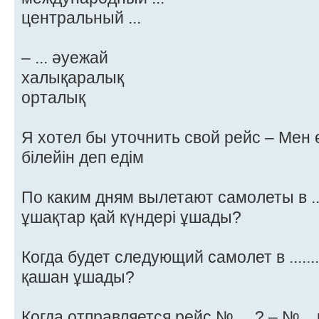
центральный ...
– ... әуежай
халықаралық
орталық
Я хотел бы уточнить свой рейс – Мен 
білейін деп едім
По каким дням вылетают самолеты в ........
ұшақтар қай күндері ұшады?
Когда будет следующий самолет в .........
қашан ұшады?
Когда отправляется рейс №.....? – №..