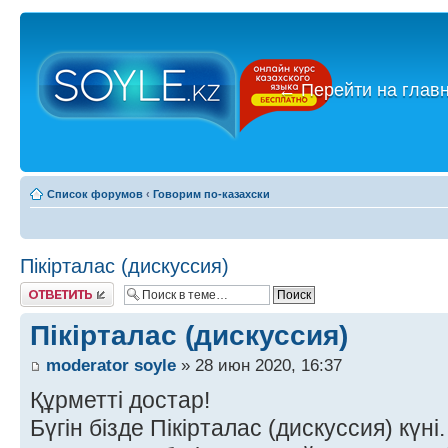
←
Перейти на глав
Список форумов
‹
Говорим по-казахски
Пікірталас (дискуссия)
Ответить
Пікірталас (дискуссия)
moderator soyle
» 28 июн 2020, 16:37
Құрметті достар!
Бүгін бізде Пікірталас (дискуссия) күні.