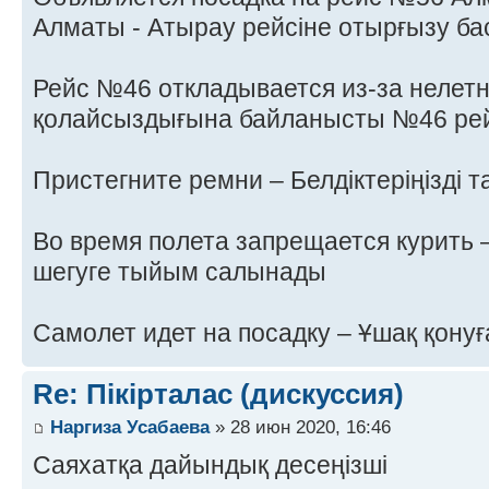
Алматы - Атырау рейсіне отырғызу б
Рейс №46 откладывается из-за нелет
қолайсыздығына байланысты №46 рей
Пристегните ремни – Белдіктеріңізді 
Во время полета запрещается курить –
шегуге тыйым салынады
Самолет идет на посадку – Ұшақ қонуғ
Re: Пікірталас (дискуссия)
Наргиза Усабаева
» 28 июн 2020, 16:46
Саяхатқа дайындық десеңізші