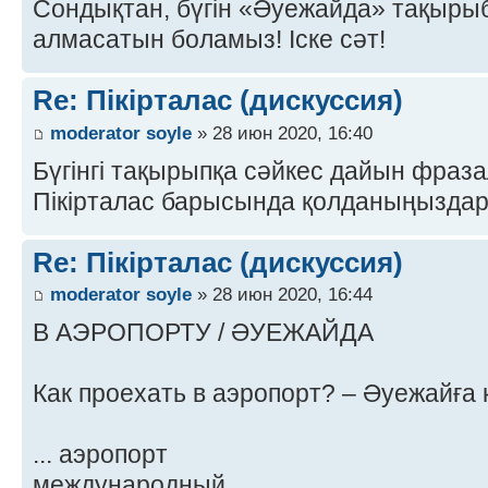
Сондықтан, бүгін «Әуежайда» тақырыбы
алмасатын боламыз! Іске сәт!
Re: Пікірталас (дискуссия)
moderator soyle
» 28 июн 2020, 16:40
Бүгінгі тақырыпқа сәйкес дайын фраз
Пікірталас барысында қолданыңыздар
Re: Пікірталас (дискуссия)
moderator soyle
» 28 июн 2020, 16:44
В АЭРОПОРТУ / ӘУЕЖАЙДА
Как проехать в аэропорт? – Әуежайға
... аэропорт
международный ...