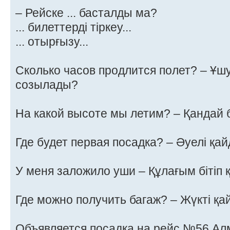
– Рейске ... басталды ма?
... билеттерді тіркеу...
... отырғызу...
Сколько часов продлится полет? – Ұш
созылады?
На какой высоте мы летим? – Қандай б
Где будет первая посадка? – Әуелі қа
У меня заложило уши – Құлағым бітіп 
Где можно получить багаж? – Жүкті қа
Объявляется посадка на рейс №56 Ал