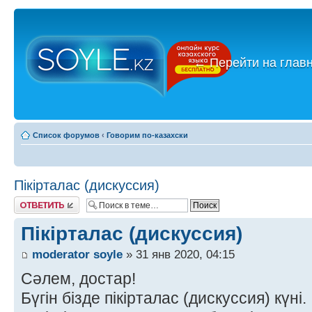
←
Перейти на глав
Список форумов
‹
Говорим по-казахски
Пікірталас (дискуссия)
Ответить
Пікірталас (дискуссия)
moderator soyle
» 31 янв 2020, 04:15
Сәлем, достар!
Бүгін бізде пікірталас (дискуссия) күні.