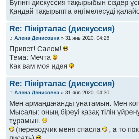
Бүгінгі дискуссия тақырыбын сіздер 
Қандай тақырыпта әңгімелесуді қалай
Re: Пікірталас (дискуссия)
Алена Денисовна
» 31 янв 2020, 04:26
Привет! Салем!
Тема: Мечта
Как вам моя идея
Re: Пікірталас (дискуссия)
Алена Денисовна
» 31 янв 2020, 04:30
Мен армандағанды ұнатамын. Мен көп
Мысалы: оның біреуі қазақ тілін үйрен
тұрамын.
(переводчик меня спасла
, а то по
писать)