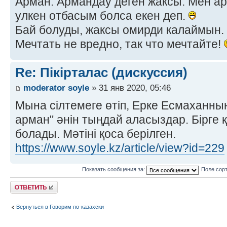
Арман. Армандау деген жаксы. Мен 
улкен отбасым болса екен деп.
Бай болуды, жаксы омирди калаймын.
Мечтать не вредно, так что мечтайте!
Re: Пікірталас (дискуссия)
moderator soyle
» 31 янв 2020, 05:46
Мына сілтемеге өтіп, Ерке Есмаханн
арман" әнін тыңдай аласыздар. Бірге
болады. Мәтіні қоса берілген.
https://www.soyle.kz/article/view?id=229
Показать сообщения за:
Поле сор
Ответить
Вернуться в Говорим по-казахски