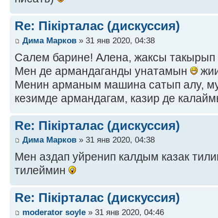
Re: Пікірталас (дискуссия)
Дима Марков
» 31 янв 2020, 04:38
Салем барине! Алена, жаксы такырып
Мен де армандаганды унатамын
жии
Менин арманым машина сатып алу, м
кезимде армандагам, казир де калай
Re: Пікірталас (дискуссия)
Дима Марков
» 31 янв 2020, 04:38
Мен аздап уйренип калдым казак тилин
тилеймин
Re: Пікірталас (дискуссия)
moderator soyle
» 31 янв 2020, 04:46