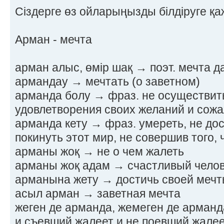
Сіздерге өз ойларыңызды білдіруге қа
Арман - мечта
арман алыс, өмір шақ → поэт. мечта д
армандау → мечтать (о заветном)
арманда болу → фраз. не осуществить
удовлетворения своих желаний и сожа
арманда кету → фраз. умереть, не дос
покинуть этот мир, не совершив того, 
арманы жоқ → не о чем жалеть
арманы жоқ адам → счастливый чело
арманына жету → достичь своей меч
асыл арман → заветная мечта
жеген де арманда, жемеген де арманда
и съевший жалеет и не поевший жалеет