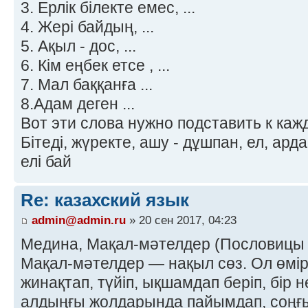
3. Ерлік білекте емес, ...
4. Жері байдың, ...
5. Ақыл - дос, ...
6. Кім еңбек етсе , ...
7. Мал баққанға ...
8.Адам деген ...
Вот эти слова нужно подставить к ка
Бітеді, жүректе, ашу - дұшпан, ел, арда
елі бай
Re: казахский язык
admin@admin.ru
» 20 сен 2017, 04:23
Медина, Мақал-мәтелдер (Пословицы 
Мақал-мәтелдер — нақыл сөз. Ол өмір
жинақтап, түйіп, ықшамдап беріп, бір н
алдыңғы жолдарында пайымдап, соңғ