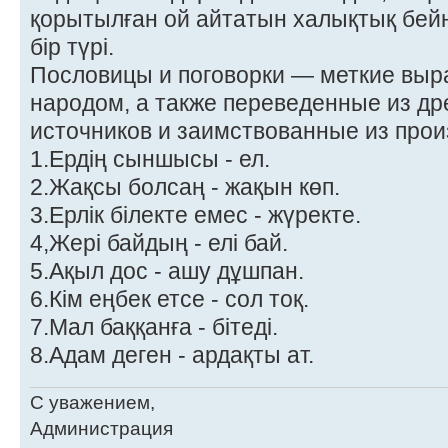
қорытылған ой айтатын халықтық бей
бір түрі.
Пословицы и поговорки — меткие выр
народом, а также переведенные из д
источников и заимствованные из про
1.Ердің сыншысы - ел.
2.Жақсы болсаң - жақын көп.
3.Ерлік білекте емес - жүректе.
4,Жері байдың - елі бай.
5.Ақыл дос - ашу дұшпан.
6.Кім еңбек етсе - сол тоқ.
7.Мал баққанға - бітеді.
8.Адам деген - ардақты ат.
С уважением,
Администрация