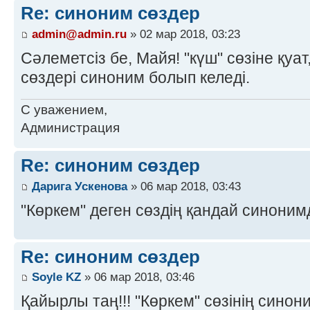
Re: синоним сөздер
admin@admin.ru
» 02 мар 2018, 03:23
Сәлеметсіз бе, Майя! "күш" сөзіне қуат
сөздері синоним болып келеді.
С уважением,
Администрация
Re: синоним сөздер
Дарига Ускенова
» 06 мар 2018, 03:43
"Көркем" деген сөздің қандай синоним
Re: синоним сөздер
Soyle KZ
» 06 мар 2018, 03:46
Қайырлы таң!!! "Көркем" сөзінің синони