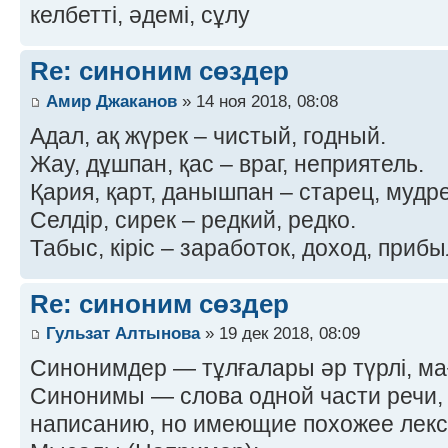
келбетті, әдемі, сұлу
Re: синоним сөздер
Амир Джаканов
» 14 ноя 2018, 08:08
Адал, ақ жүрек – чистый, годный.
Жау, дұшпан, қас – враг, неприятель.
Қария, қарт, данышпан – старец, мудр
Селдір, сирек – редкий, редко.
Табыс, кіріс – заработок, доход, приб
Re: синоним сөздер
Гульзат Алтынова
» 19 дек 2018, 08:09
Синонимдер — тұлғалары әр түрлі, м
Синонимы — слова одной части речи,
написанию, но имеющие похожее лекс