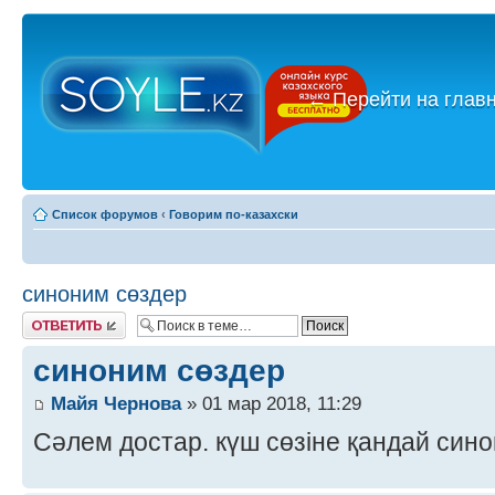
←
Перейти на глав
Список форумов
‹
Говорим по-казахски
синоним сөздер
Ответить
синоним сөздер
Майя Чернова
» 01 мар 2018, 11:29
Сәлем достар. күш сөзіне қандай син