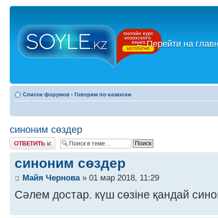
←
Перейти на глав
Список форумов
‹
Говорим по-казахски
синоним сөздер
Ответить
синоним сөздер
Майя Чернова
» 01 мар 2018, 11:29
Сәлем достар. күш сөзіне қандай син