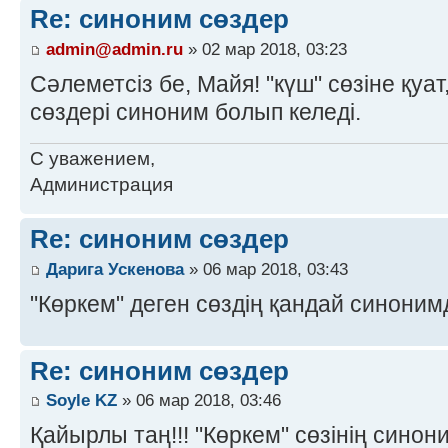
Re: синоним сөздер
admin@admin.ru
» 02 мар 2018, 03:23
Сәлеметсіз бе, Майя! "күш" сөзіне қуат
сөздері синоним болып келеді.
С уважением,
Администрация
Re: синоним сөздер
Дарига Ускенова
» 06 мар 2018, 03:43
"Көркем" деген сөздің қандай синоним
Re: синоним сөздер
Soyle KZ
» 06 мар 2018, 03:46
Қайырлы таң!!! "Көркем" сөзінің синони