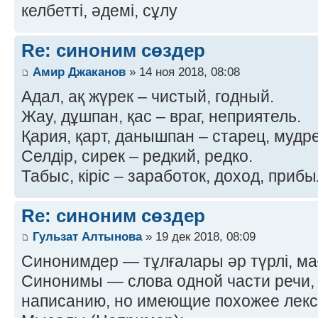
келбетті, әдемі, сұлу
Re: синоним сөздер
Амир Джаканов
» 14 ноя 2018, 08:08
Адал, ақ жүрек – чистый, годный.
Жау, дұшпан, қас – враг, неприятель.
Қария, қарт, данышпан – старец, мудр
Селдір, сирек – редкий, редко.
Табыс, кіріс – заработок, доход, приб
Re: синоним сөздер
Гульзат Алтынова
» 19 дек 2018, 08:09
Синонимдер — тұлғалары әр түрлі, м
Синонимы — слова одной части речи,
написанию, но имеющие похожее лекс