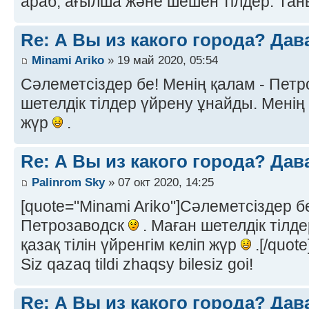
араб, ағылша және шешен тілдер. Т
Re: А Вы из какого города? Дав
Minami Ariko
» 19 май 2020, 05:54
Сәлеметсіздер бе! Менің қалам - Пет
шетелдік тілдер үйрену ұнайды. Менің қ
жүр
.
Re: А Вы из какого города? Дав
Palinrom Sky
» 07 окт 2020, 14:25
[quote="Minami Ariko"]Сәлеметсіздер б
Петрозаводск
. Маған шетелдік тілд
қазақ тілін үйренгім келіп жүр
.[/quote
Siz qazaq tildi zhaqsy bilesiz goi!
Re: А Вы из какого города? Дав