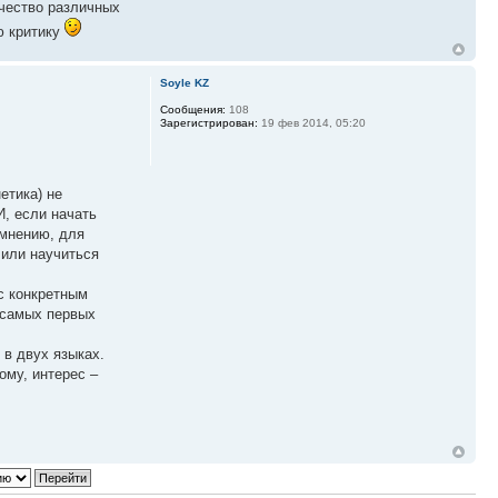
чество различных
ю критику
Soyle KZ
Сообщения:
108
Зарегистрирован:
19 фев 2014, 05:20
етика) не
, если начать
 мнению, для
 или научиться
с конкретным
 самых первых
 в двух языках.
ому, интерес –