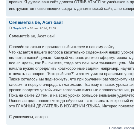
правил. Я думаю ваш сайт должен ОТЛИЧАТЬСЯ от учебников в пре
инструментов позволяющих создать динамический сайт, а не копир
Сәлеметсіз бе, Асет бай!
Soyle KZ
» 08 авг 2014, 11:32
Сәлеметсіз бе, Асет бай!
Спасибо за отзыв и проявленный интерес к нашему сайту.
Что касается вашего вопроса касательно содержания наших уроков,
является нашей целью. Каждый человек должен сформулировать для
все «с нуля», как Вы пишете, тогда это слишком туманная цель. М
начала нужно определить краткосрочные задачи, например, научить
отвечать на вопрос: "Который час?" и затем учится правильно употр
Также хотелось бы подчеркнуть, что при обучении разговорному к
словом, в первую очередь с глаголами. Поэтому в наших уроках а
уроков вводятся устойчивые глагольно-именные словосочетания, р
Пока на сайте 20 тем, и на всех уроках большое внимание уделяет
Основная цель нашего метода обучения – это вызвать искренний инт
это ГЛАВНЫЙ ДВИГАТЕЛЬ В ИЗУЧЕНИИ ЯЗЫКА. Интерес появляется т
С уважением, авторы
Показать сообщ