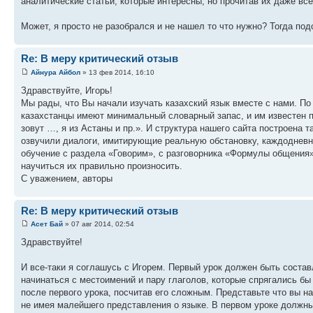
аналитические статьи, которые интересны, но прочитав их даже все
Может, я просто не разобрался и не нашел то что нужно? Тогда под
Re: В меру критический отзыв
Айнура Айбол
» 13 фев 2014, 16:10
Здравствуйте, Игорь!
Мы рады, что Вы начали изучать казахский язык вместе с нами. По
казахстанцы имеют минимальный словарный запас, и им известен п
зовут …, я из Астаны и пр.». И структура нашего сайта построена 
озвучили диалоги, имитирующие реальную обстановку, каждодневн
обучение с раздела «Говорим», с разговорника «Формулы общения»,
научиться их правильно произносить.
С уважением, авторы
Re: В меру критический отзыв
Асет Бай
» 07 авг 2014, 02:54
Здравствуйте!
И все-таки я соглашусь с Игорем. Первый урок должен быть состав
начинаться с местоимений и пару глаголов, которые спрягались бы
после первого урока, посчитав его сложным. Представьте что вы на
не имея малейшего представления о языке. В первом уроке должн