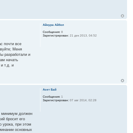
Айнура Айбол
Сообщения:
8
Зарегистрирован:
21 дек 2013, 04:52
с почти все
твуйте; Меня
Мы разработали и
Вам начать
 т.д. и
Асет Бай
Сообщения:
1
Зарегистрирован:
07 авг 2014, 02:28
рь минимум должен
ий бросит его
о урока, при этом
минании основных