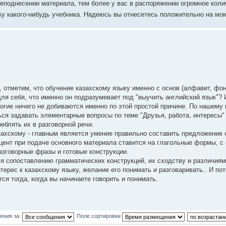
поднесении материала, тем более у вас в распоряжении огромное коли
ку какого-нибудь учебника. Надеюсь вы отнесетесь положительно на мо
 отметим, что обучение казахскому языку именно с основ (алфавит, фон
 себя, что именно он подразумевает под "выучить английский язык"? И
ногие ничего не добиваются именно по этой простой причине. По нашему
ся задавать элементарные вопросы по теме "Друзья, работа, интересы"
еблять их в разговорной речи.
азахскому - главным является умение правильно составить предложение 
кцент при подаче основного материала ставится на глагольные формы, с
азговорные фразы и готовые конструкции.
ся сопоставлению грамматических конструкций, их сходству и различиям
ерес к казахскому языку, желание его понимать и разговаривать.. И пот
огда, когда вы начинаете говорить и понимать.
ения за:
Поле сортировки