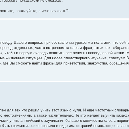
, говорить по-казахски не сможешь.
скажите, пожалуйста, с чего начинать?
 поводу Вашего вопроса, при составлении уроков мы полагали, что сейча
еревод отдельных, часто встречаемых слов и фраз, таких как: «Здравс
так, чтобы в первую очередь охватить все аспекты повседневной жизни. 
ые жизненные ситуации. Для более плодотворного изучения, советуем 
 где Вы сможете найти фразы для приветствия, знакомства, обращения и
лен для тех кто решил учить этот язык с нуля. И еще частотный слова
 с местоимениями, а также числительных. Те кто желает выучить казахск
чали учить английский с заучивания большого количества слов с первог
ы быть грамматические правила в виде иллюстраций помогающих в запо