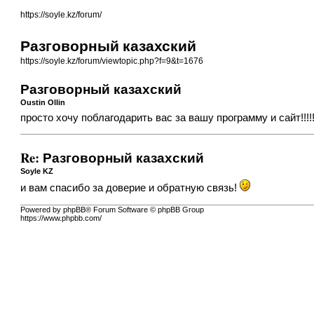
https://soyle.kz/forum/
Разговорный казахский
https://soyle.kz/forum/viewtopic.php?f=9&t=1676
Разговорный казахский
Oustin Ollin
просто хочу поблагодарить вас за вашу программу и сайт!!!!
Re: Разговорный казахский
Soyle KZ
и вам спасибо за доверие и обратную связь!
Powered by phpBB® Forum Software © phpBB Group
https://www.phpbb.com/