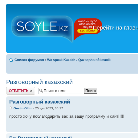
←
Перейти на глав
Список форумов
‹
We speak Kazakh / Qazaqsha sóıleseıik
Разговорный казахский
Ответить
Разговорный казахский
Oustin Ollin
» 25 дек 2023, 06:27
просто хочу поблагодарить вас за вашу программу и сайт!!!!!