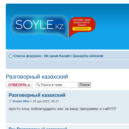
Список форумов
‹
We speak Kazakh / Qazaqsha sóıleseıik
Разговорный казахский
Ответить
Разговорный казахский
Oustin Ollin
» 25 дек 2023, 06:27
просто хочу поблагодарить вас за вашу программу и сайт!!!!!