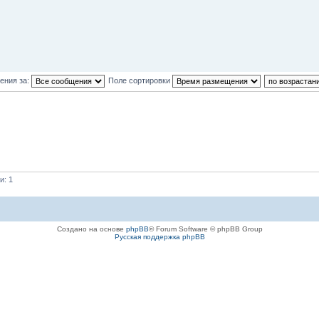
ения за:
Поле сортировки
и: 1
Создано на основе
phpBB
® Forum Software © phpBB Group
Русская поддержка phpBB