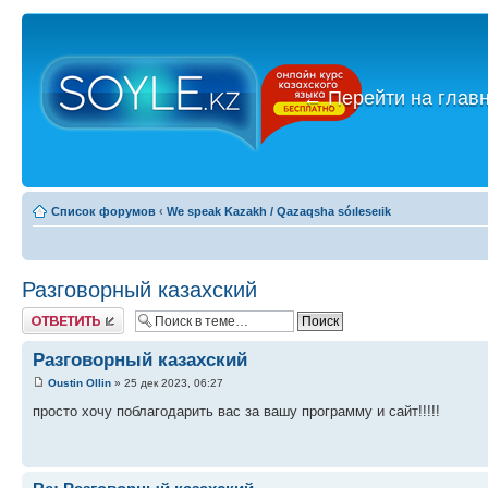
←
Перейти на глав
Список форумов
‹
We speak Kazakh / Qazaqsha sóıleseıik
Разговорный казахский
Ответить
Разговорный казахский
Oustin Ollin
» 25 дек 2023, 06:27
просто хочу поблагодарить вас за вашу программу и сайт!!!!!