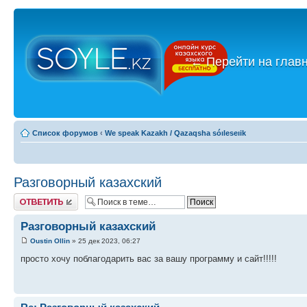
←
Перейти на глав
Список форумов
‹
We speak Kazakh / Qazaqsha sóıleseıik
Разговорный казахский
Ответить
Разговорный казахский
Oustin Ollin
» 25 дек 2023, 06:27
просто хочу поблагодарить вас за вашу программу и сайт!!!!!