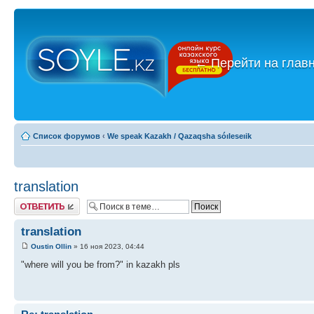
←
Перейти на глав
Список форумов
‹
We speak Kazakh / Qazaqsha sóıleseıik
translation
Ответить
translation
Oustin Ollin
» 16 ноя 2023, 04:44
"where will you be from?" in kazakh pls