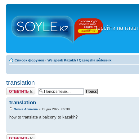
←
Перейти на глав
Список форумов
‹
We speak Kazakh / Qazaqsha sóıleseıik
translation
Ответить
translation
Лилия Алимова
» 12 дек 2022, 05:38
how to translate a balcony to kazakh?
Ответить