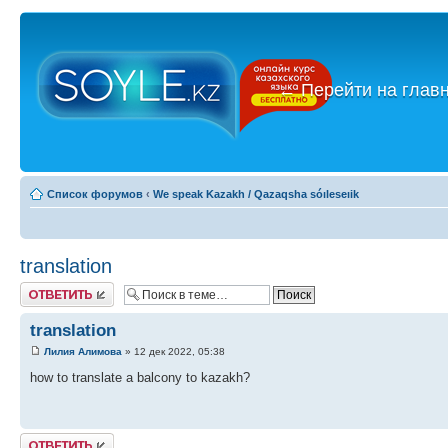
←
Перейти на глав
Список форумов
‹
We speak Kazakh / Qazaqsha sóıleseıik
translation
Ответить
translation
Лилия Алимова
» 12 дек 2022, 05:38
how to translate a balcony to kazakh?
Ответить