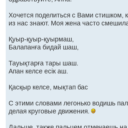
Хочется поделиться с Вами стишком, 
из нас знают. Моя жена часто смешил
Қуыр-қуыр-қуырмаш,
Балапанға бидай шаш,
Тауықтарға тары шаш.
Апан келсе есік аш.
Қасқыр келсе, мықтап бас
С этими словами легонько водишь пал
делая круговые движения.
Дальше, также пальцем отмечаешь на 