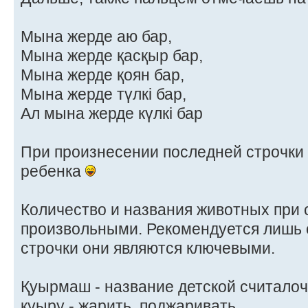
Мына жерде аю бар,
Мына жерде қасқыр бар,
Мына жерде қоян бар,
Мына жерде түлкі бар,
Ал мына жерде күлкі бар
При произнесении последней строчк
ребенка
Количество и названия животных при 
произвольными. Рекомендуется лишь 
строчки они являются ключевыми.
Қуырмаш - название детской считалоч
қуыру - жарить, поджаривать.