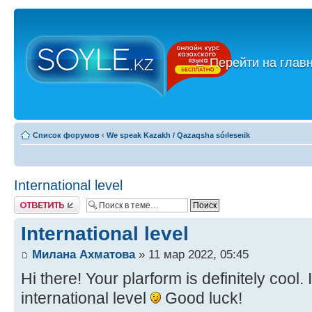
←
Перейти на глав
Список форумов
‹
We speak Kazakh / Qazaqsha sóıleseıik
International level
Ответить
International level
Милана Ахматова
» 11 мар 2022, 05:45
Hi there! Your plarform is definitely cool
international level
Good luck!